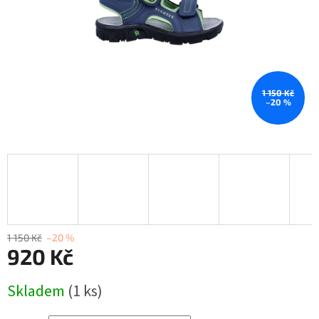
1 150 Kč
–20 %
1 150 Kč
–20 %
920 Kč
Měrná
Skladem
(1 ks)
cena: