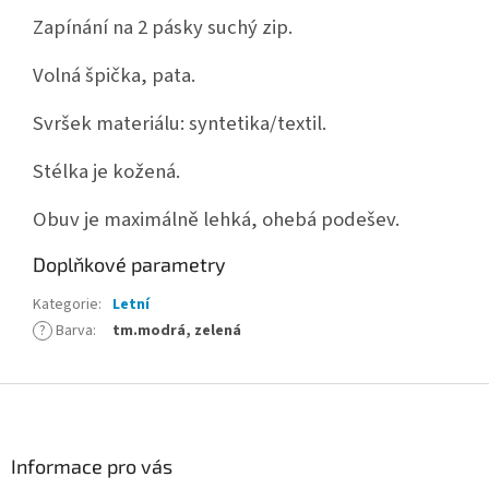
Zapínání na 2 pásky suchý zip.
Volná špička, pata.
Svršek materiálu: syntetika/textil.
Stélka je kožená.
Obuv je maximálně lehká, ohebá podešev.
Doplňkové parametry
Kategorie
:
Letní
?
Barva
:
tm.modrá, zelená
Z
á
p
a
Informace pro vás