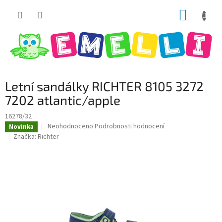
Přejít
NÁKUP
na
obsah
KOŠÍK
Letní sandálky RICHTER 8105 3272
7202 atlantic/apple
16278/32
Průměrné
Neohodnoceno
Podrobnosti hodnocení
Novinka
hodnocení
Značka:
Richter
produktu
je
0,0
z
5
hvězdiček.