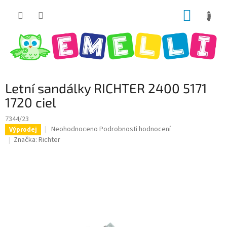
Přejít
NÁKUP
na
obsah
KOŠÍK
Letní sandálky RICHTER 2400 5171
1720 ciel
7344/23
Průměrné
Neohodnoceno
Podrobnosti hodnocení
Výprodej
hodnocení
Značka:
Richter
produktu
je
0,0
z
5
hvězdiček.