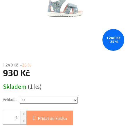
1 240 Kč
–25 %
1 240 Kč
–25 %
930 Kč
Měrná
Skladem
(1 ks)
cena:
Velikost
Přidat do košíku