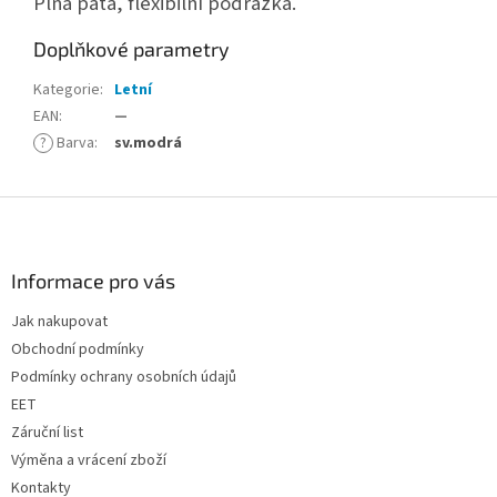
Plná pata, flexibilní podrážka.
Doplňkové parametry
Kategorie
:
Letní
EAN
:
—
?
Barva
:
sv.modrá
Z
á
p
a
Informace pro vás
t
Jak nakupovat
í
Obchodní podmínky
Podmínky ochrany osobních údajů
EET
Záruční list
Výměna a vrácení zboží
Kontakty