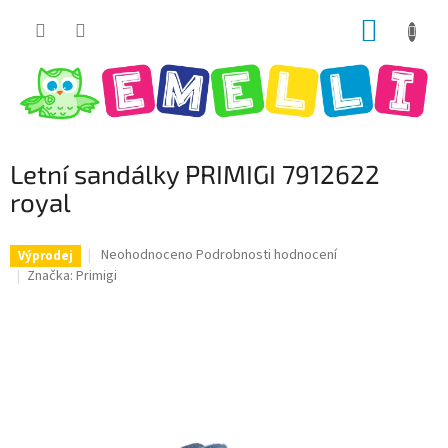
Přejít
NÁKUP
na
obsah
KOŠÍK
Letní sandálky PRIMIGI 7912622
royal
Průměrné
Neohodnoceno
Podrobnosti hodnocení
Výprodej
hodnocení
Značka:
Primigi
produktu
je
0,0
z
5
hvězdiček.