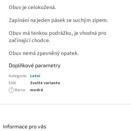
Obuv je celokožená.
Zapínání na jeden pásek se suchým zipem.
Obuv má tenkou podrážku, je vhodná pro
začínající chodce.
Obuv nemá zpevněný opatek.
Doplňkové parametry
Kategorie
:
Letní
EAN
:
Zvolte variantu
?
Barva
:
modrá
Z
á
p
a
Informace pro vás