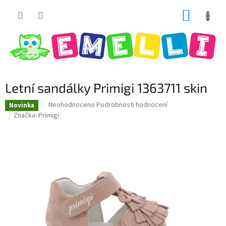
Přejít
NÁKUP
na
obsah
KOŠÍK
Letní sandálky Primigi 1363711 skin
Průměrné
Neohodnoceno
Podrobnosti hodnocení
Novinka
hodnocení
Značka:
Primigi
produktu
je
0,0
z
5
hvězdiček.