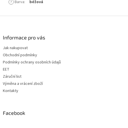
?
Barva
:
béžová
Z
á
p
a
Informace pro vás
t
Jak nakupovat
í
Obchodní podmínky
Podmínky ochrany osobních údajů
EET
Záruční list
Výměna a vrácení zboží
Kontakty
Facebook