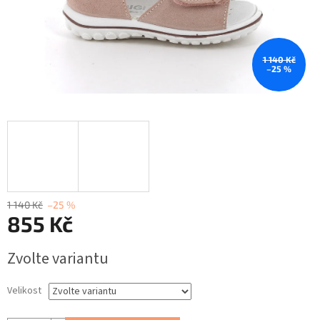
1 140 Kč
–25 %
1 140 Kč
–25 %
855 Kč
Měrná
Zvolte variantu
cena:
Velikost