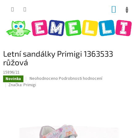
Přejít
NÁKUP
na
obsah
KOŠÍK
Letní sandálky Primigi 1363533
růžová
15896/21
Průměrné
Neohodnoceno
Podrobnosti hodnocení
Novinka
hodnocení
Značka:
Primigi
produktu
je
0,0
z
5
hvězdiček.