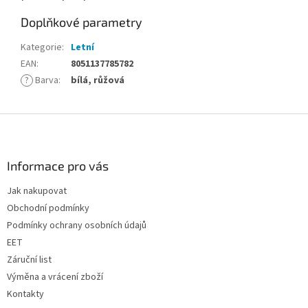
Doplňkové parametry
Kategorie
:
Letní
EAN
:
8051137785782
?
Barva
:
bílá, růžová
Z
á
p
a
Informace pro vás
t
Jak nakupovat
í
Obchodní podmínky
Podmínky ochrany osobních údajů
EET
Záruční list
Výměna a vrácení zboží
Kontakty