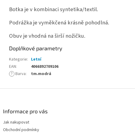
Botka je v kombinaci syntetika/textil.
Podrážka je vyměkčená krásně pohodlná.
Obuv je vhodná na širší nožičku.
Doplňkové parametry
Kategorie
:
Letní
EAN
:
4066892709106
?
Barva
:
tm.modrá
Z
á
p
a
Informace pro vás
t
Jak nakupovat
í
Obchodní podmínky