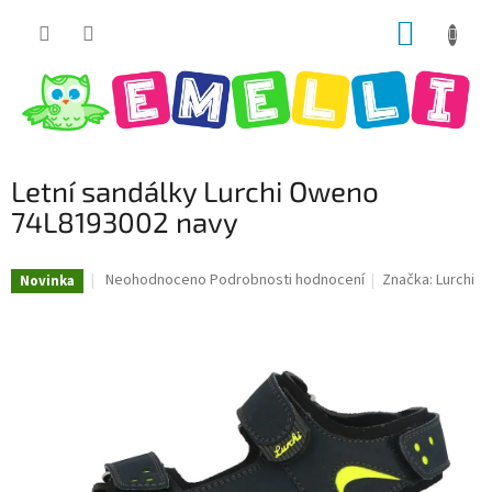
Přejít
NÁKUP
na
obsah
KOŠÍK
Letní sandálky Lurchi Oweno
74L8193002 navy
Průměrné
Neohodnoceno
Podrobnosti hodnocení
Značka:
Lurchi
Novinka
hodnocení
produktu
je
0,0
z
5
hvězdiček.