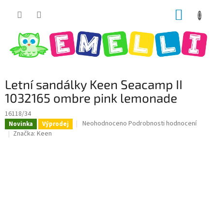
Přejít
NÁKUP
na
obsah
KOŠÍK
Letní sandálky Keen Seacamp II
1032165 ombre pink lemonade
16118/34
Průměrné
Neohodnoceno
Podrobnosti hodnocení
Novinka
Výprodej
hodnocení
Značka:
Keen
produktu
je
0,0
z
5
hvězdiček.