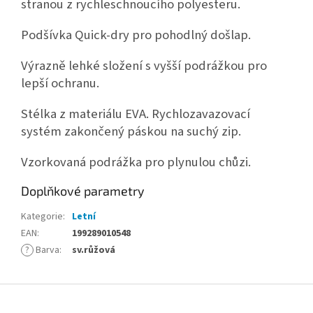
stranou z rychleschnoucího polyesteru.
Podšívka Quick-dry pro pohodlný došlap.
Výrazně lehké složení s vyšší podrážkou pro
lepší ochranu.
Stélka z materiálu EVA. Rychlozavazovací
systém zakončený páskou na suchý zip.
Vzorkovaná podrážka pro plynulou chůzi.
Doplňkové parametry
Kategorie
:
Letní
EAN
:
199289010548
?
Barva
:
sv.růžová
Z
á