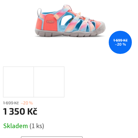
1 699 Kč
–20 %
1 699 Kč
–20 %
1 350 Kč
Měrná
Skladem
(1 ks)
cena: