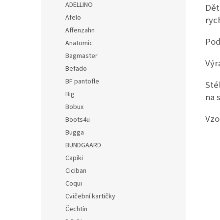
ADELLINO
Dět
Afelo
ryc
Affenzahn
Pod
Anatomic
Bagmaster
Výr
Befado
BF pantofle
Sté
Big
na 
Bobux
Vzo
Boots4u
Bugga
BUNDGAARD
Capiki
Ciciban
Coqui
Cvičební kartičky
Čechtín