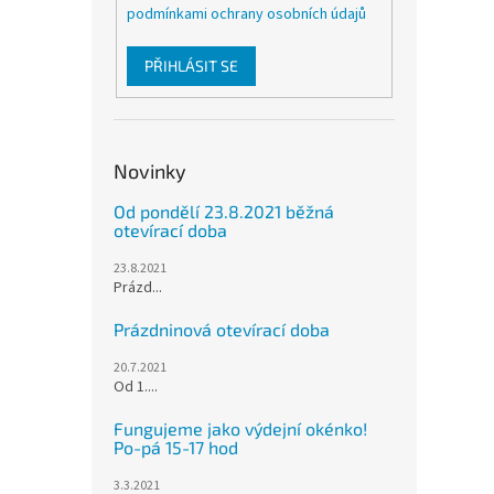
podmínkami ochrany osobních údajů
PŘIHLÁSIT SE
Novinky
Od pondělí 23.8.2021 běžná
otevírací doba
23.8.2021
Prázd...
Prázdninová otevírací doba
20.7.2021
Od 1....
Fungujeme jako výdejní okénko!
Po-pá 15-17 hod
3.3.2021