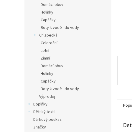
n
Domácí obuv
e
Holínky
l
Capáčky
Boty k vodě i do vody
Chlapecká
Celoroční
Letní
Zimní
Domácí obuv
Holínky
Capáčky
Boty k vodě i do vody
Výprodej
Doplňky
Popi
Dětský textil
Dárkový poukaz
Det
Značky