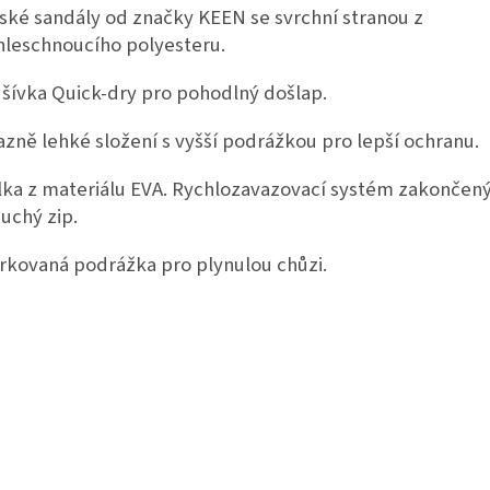
ské sandály od značky KEEN se svrchní stranou z
hleschnoucího polyesteru.
šívka Quick-dry pro pohodlný došlap.
azně lehké složení s vyšší podrážkou pro lepší ochranu.
lka z materiálu EVA. Rychlozavazovací systém zakončen
suchý zip.
rkovaná podrážka pro plynulou chůzi.