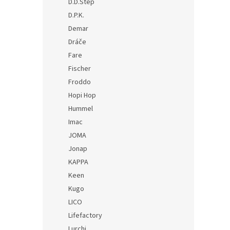
D.D.Step
D.P.K.
Demar
Dráče
Fare
Fischer
Froddo
Hopi Hop
Hummel
Imac
JOMA
Jonap
KAPPA
Keen
Kugo
LICO
Lifefactory
Lurchi