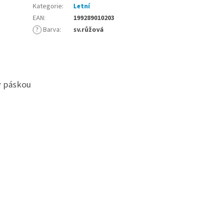
Kategorie
:
Letní
EAN
:
199289010203
?
Barva
:
sv.růžová
ý páskou