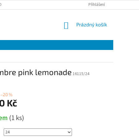
OBNÍCH ÚDAJŮ
EET
ZÁRUČNÍ LIST
Přihlášení
VÝMĚNA A VRÁCENÍ ZBOŽÍ
NÁKUPNÍ
Prázdný košík
KOŠÍK
ombre pink lemonade
16115/24
–20 %
0 Kč
dem
(1 ks)