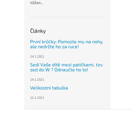
Vážen...
Články
První krůčky: Pomozte mu na nohy,
ale nedržte ho za ruce!
14.1.2021
Sedí Vaše dítě mezi patičkami, tzv.
sed do W ? Odnaučte ho to!
14.1.2021
Velikostní tabulka
12.1.2021
Z
á
p