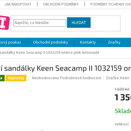
JAK NAKUPOVAT
OBCHODNÍ PODMÍNKY
PODMÍNKY OCHRANY OS
HLEDAT
kový poukaz
Obchodní podmínky
Kontakty
Značky
 sandálky Keen Seacamp II 1032159 ombre pink lemonade
ní sandálky Keen Seacamp II 1032159 
Průměrné
Neohodnoceno
Podrobnosti hodnocení
Značka:
Keen
ka
Výprodej
hodnocení
produktu
1 699 Kč
je
1 35
0,0
z
Měrná
Skla
5
cena:
hvězdiček.
Velikost