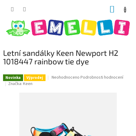
Přejít
NÁKUP
na
obsah
KOŠÍK
Letní sandálky Keen Newport H2
1018447 rainbow tie dye
Průměrné
Neohodnoceno
Podrobnosti hodnocení
Novinka
Výprodej
hodnocení
Značka:
Keen
produktu
je
0,0
z
5
hvězdiček.