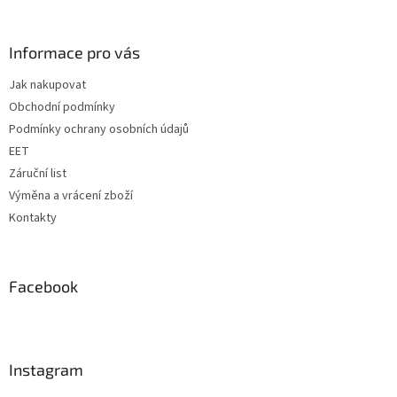
á
p
a
Informace pro vás
t
Jak nakupovat
í
Obchodní podmínky
Podmínky ochrany osobních údajů
EET
Záruční list
Výměna a vrácení zboží
Kontakty
Facebook
Instagram