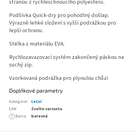
stranou z rychleschnoucího polyesteru.
Podšívka Quick-dry pro pohodlný došlap.
Výrazně lehké složení s vyšší podrážkou pro
lepší ochranu.
Stélka z materiálu EVA.
Rychlozavazovací systém zakončený páskou na
suchý zip.
Vzorkovaná podrážka pro plynulou chůzi
Doplňkové parametry
Kategorie
:
Letní
EAN
:
Zvolte variantu
?
Barva
:
barevná
Z