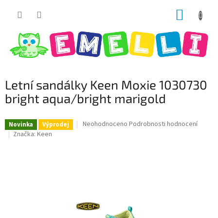
Přejít
NÁKUP
na
obsah
KOŠÍK
Letní sandálky Keen Moxie 1030730
bright aqua/bright marigold
Průměrné
Neohodnoceno
Podrobnosti hodnocení
Novinka
Výprodej
hodnocení
Značka:
Keen
produktu
je
0,0
z
5
hvězdiček.