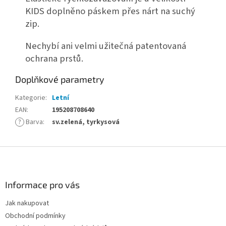
KIDS doplněno páskem přes nárt na suchý
zip.
Nechybí ani velmi užitečná patentovaná
ochrana prstů.
Doplňkové parametry
Kategorie
:
Letní
EAN
:
195208708640
?
Barva
:
sv.zelená, tyrkysová
Z
á
p
a
Informace pro vás
t
Jak nakupovat
í
Obchodní podmínky