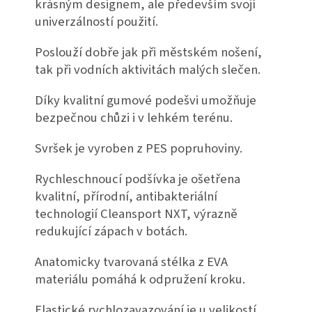
krásným designem, ale především svojí
univerzálností použití.
Poslouží dobře jak při městském nošení,
tak při vodních aktivitách malých slečen.
Díky kvalitní gumové podešvi umožňuje
bezpečnou chůzi i v lehkém terénu.
Svršek je vyroben z PES popruhoviny.
Rychleschnoucí podšívka je ošetřena
kvalitní, přírodní, antibakteriální
technologií Cleansport NXT, výrazně
redukující zápach v botách.
Anatomicky tvarovaná stélka z EVA
materiálu pomáhá k odpružení kroku.
Elastické rychlozavazování je u velikostí