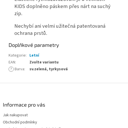
KIDS doplněno páskem přes nárt na suchý
zip.
Nechybí ani velmi užitečná patentovaná
ochrana prstů.
Doplňkové parametry
Kategorie
:
Letní
EAN
:
Zvolte variantu
?
Barva
:
sv.zelená, tyrkysová
Z
á
p
a
Informace pro vás
t
Jak nakupovat
í
Obchodní podmínky