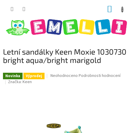
Přejít
NÁKUP
na
obsah
KOŠÍK
Letní sandálky Keen Moxie 1030730
bright aqua/bright marigold
Průměrné
Neohodnoceno
Podrobnosti hodnocení
Novinka
Výprodej
hodnocení
Značka:
Keen
produktu
je
0,0
z
5
hvězdiček.