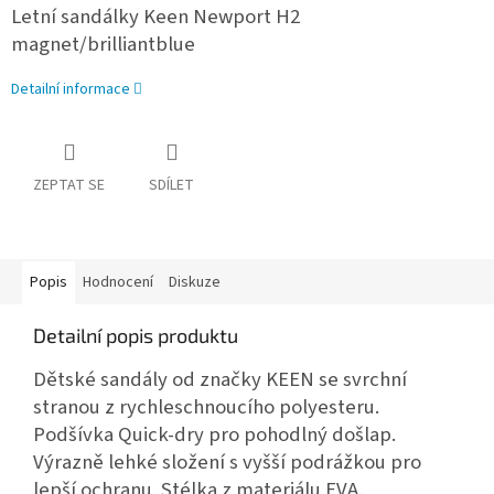
Letní sandálky Keen Newport H2
magnet/brilliantblue
Detailní informace
ZEPTAT SE
SDÍLET
Popis
Hodnocení
Diskuze
Detailní popis produktu
Dětské sandály od značky KEEN se svrchní
stranou z rychleschnoucího polyesteru.
Podšívka Quick-dry pro pohodlný došlap.
Výrazně lehké složení s vyšší podrážkou pro
lepší ochranu. Stélka z materiálu EVA.