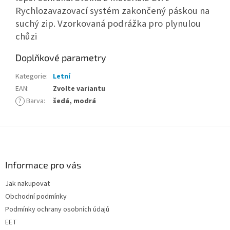
Rychlozavazovací systém zakončený páskou na
suchý zip. Vzorkovaná podrážka pro plynulou
chůzi
Doplňkové parametry
Kategorie
:
Letní
EAN
:
Zvolte variantu
?
Barva
:
šedá, modrá
Z
á
p
a
Informace pro vás
t
Jak nakupovat
í
Obchodní podmínky
Podmínky ochrany osobních údajů
EET