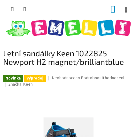
Přejít
NÁKUP
na
obsah
KOŠÍK
Letní sandálky Keen 1022825
Newport H2 magnet/brilliantblue
Průměrné
Neohodnoceno
Podrobnosti hodnocení
Novinka
Výprodej
hodnocení
Značka:
Keen
produktu
je
0,0
z
5
hvězdiček.