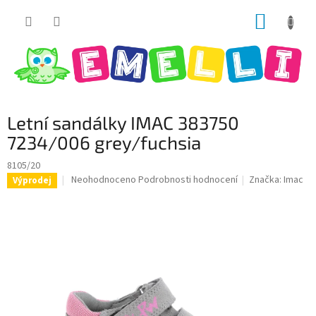
Přejít
NÁKUP
na
obsah
KOŠÍK
Letní sandálky IMAC 383750
7234/006 grey/fuchsia
8105/20
Průměrné
Neohodnoceno
Podrobnosti hodnocení
Značka:
Imac
Výprodej
hodnocení
produktu
je
0,0
z
5
hvězdiček.