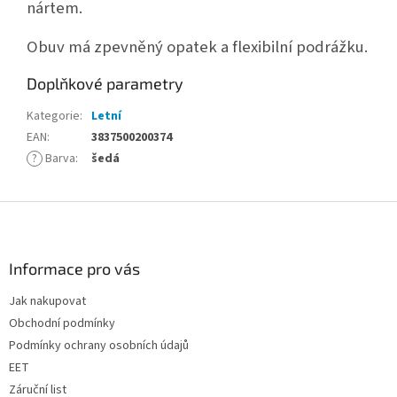
nártem.
Obuv má zpevněný opatek a flexibilní podrážku.
Doplňkové parametry
Kategorie
:
Letní
EAN
:
3837500200374
?
Barva
:
šedá
Z
á
p
a
Informace pro vás
t
Jak nakupovat
í
Obchodní podmínky
Podmínky ochrany osobních údajů
EET
Záruční list