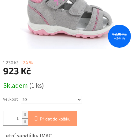
1 230 Kč
–24 %
1 230 Kč
–24 %
923 Kč
Měrná
Skladem
(1 ks)
cena:
Velikost
Přidat do košíku
Letní sandálky IMAC