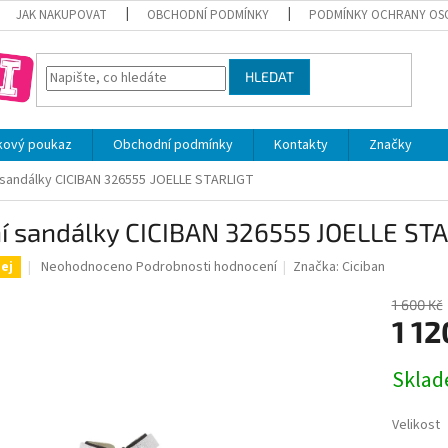
JAK NAKUPOVAT
OBCHODNÍ PODMÍNKY
PODMÍNKY OCHRANY OS
HLEDAT
kový poukaz
Obchodní podmínky
Kontakty
Značky
 sandálky CICIBAN 326555 JOELLE STARLIGT
ní sandálky CICIBAN 326555 JOELLE ST
Průměrné
Neohodnoceno
Podrobnosti hodnocení
Značka:
Ciciban
ej
hodnocení
produktu
1 600 Kč
je
1 12
0,0
z
Měrná
Skla
5
cena:
hvězdiček.
Velikost