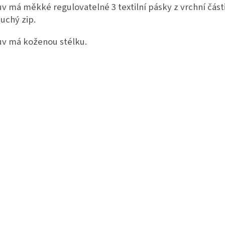
v má měkké regulovatelné 3 textilní pásky z vrchní část
suchý zip.
v má koženou stélku.