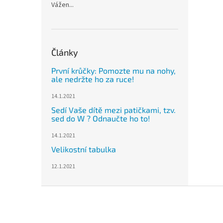
Vážen...
Články
První krůčky: Pomozte mu na nohy,
ale nedržte ho za ruce!
14.1.2021
Sedí Vaše dítě mezi patičkami, tzv.
sed do W ? Odnaučte ho to!
14.1.2021
Velikostní tabulka
12.1.2021
Z
á
p