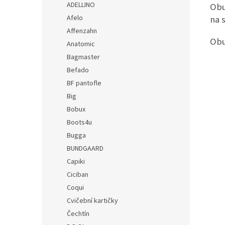
ADELLINO
Obu
Afelo
na 
Affenzahn
Obu
Anatomic
Bagmaster
Befado
BF pantofle
Big
Bobux
Boots4u
Bugga
BUNDGAARD
Capiki
Ciciban
Coqui
Cvičební kartičky
Čechtín