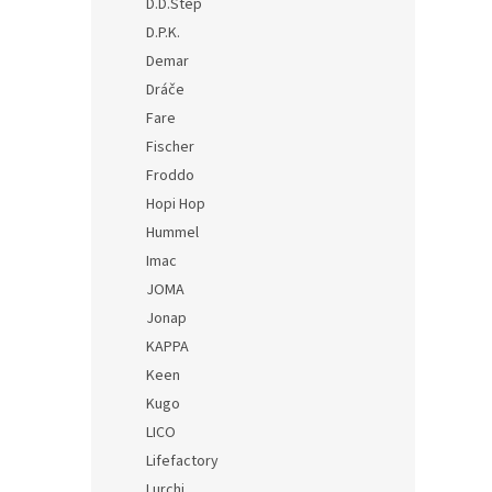
D.D.Step
D.P.K.
Demar
Dráče
Fare
Fischer
Froddo
Hopi Hop
Hummel
Imac
JOMA
Jonap
KAPPA
Keen
Kugo
LICO
Lifefactory
Lurchi