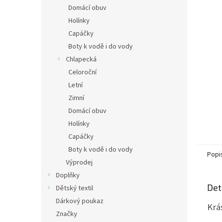
n
Domácí obuv
e
Holínky
l
Capáčky
Boty k vodě i do vody
Chlapecká
Celoroční
Letní
Zimní
Domácí obuv
Holínky
Capáčky
Boty k vodě i do vody
Popi
Výprodej
Doplňky
Det
Dětský textil
Dárkový poukaz
Krá
Značky