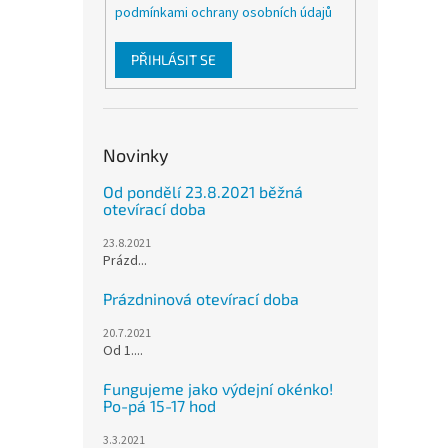
podmínkami ochrany osobních údajů
PŘIHLÁSIT SE
Novinky
Od pondělí 23.8.2021 běžná
otevírací doba
23.8.2021
Prázd...
Prázdninová otevírací doba
20.7.2021
Od 1....
Fungujeme jako výdejní okénko!
Po-pá 15-17 hod
3.3.2021