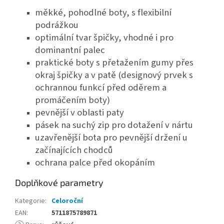
měkké, pohodlné boty, s flexibilní
podrážkou
optimální tvar špičky, vhodné i pro
dominantní palec
praktické boty s přetažením gumy přes
okraj špičky a v patě (designový prvek s
ochrannou funkcí před oděrem a
promáčením boty)
pevnější v oblasti paty
pásek na suchý zip pro dotažení v nártu
uzavřenější bota pro pevnější držení u
začínajících chodců
ochrana palce před okopáním
Doplňkové parametry
Kategorie
:
Celoroční
EAN
:
5711875789871