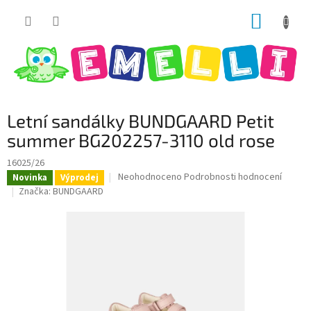
Přejít
NÁKUP
na
obsah
KOŠÍK
Letní sandálky BUNDGAARD Petit
summer BG202257-3110 old rose
16025/26
Průměrné
Neohodnoceno
Podrobnosti hodnocení
Novinka
Výprodej
hodnocení
Značka:
BUNDGAARD
produktu
je
0,0
z
5
hvězdiček.