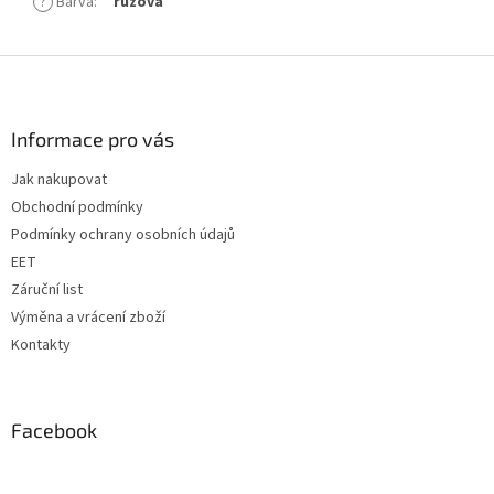
?
Barva
:
růžová
Z
á
p
a
Informace pro vás
t
Jak nakupovat
í
Obchodní podmínky
Podmínky ochrany osobních údajů
EET
Záruční list
Výměna a vrácení zboží
Kontakty
Facebook