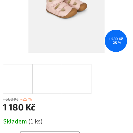
1 580 Kč
–25 %
1 580 Kč
–25 %
1 180 Kč
Měrná
Skladem
(1 ks)
cena: