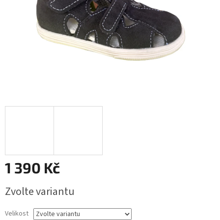
1 390 Kč
Měrná
Zvolte variantu
cena:
Velikost