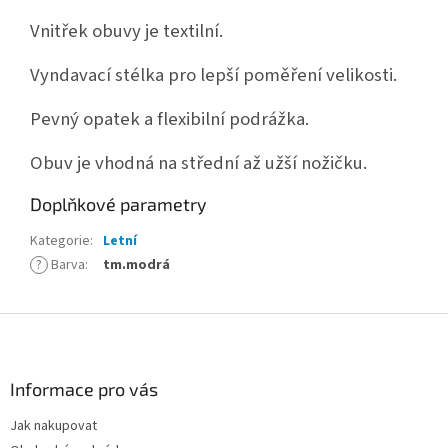
Vnitřek obuvy je textilní.
Vyndavací stélka pro lepší poměření velikosti.
Pevný opatek a flexibilní podrážka.
Obuv je vhodná na střední až užší nožičku.
Doplňkové parametry
Kategorie
:
Letní
?
Barva
:
tm.modrá
Z
á
p
a
Informace pro vás
t
Jak nakupovat
í