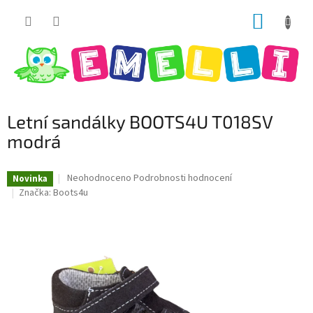
Přejít
NÁKUP
na
obsah
KOŠÍK
Letní sandálky BOOTS4U T018SV
modrá
Průměrné
Neohodnoceno
Podrobnosti hodnocení
Novinka
hodnocení
Značka:
Boots4u
produktu
je
0,0
z
5
hvězdiček.