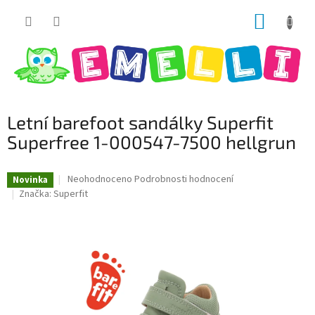
Přejít
NÁKUP
na
obsah
KOŠÍK
Letní barefoot sandálky Superfit
Superfree 1-000547-7500 hellgrun
Průměrné
Neohodnoceno
Podrobnosti hodnocení
Novinka
hodnocení
Značka:
Superfit
produktu
je
0,0
z
5
hvězdiček.