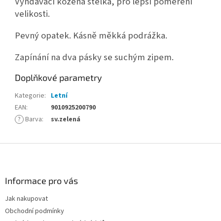
Vyndavací kožená stélka, pro lepší poměření
velikosti.
Pevný opatek. Kásně měkká podrážka.
Zapínání na dva pásky se suchým zipem.
Doplňkové parametry
Kategorie
:
Letní
EAN
:
9010925200790
?
Barva
:
sv.zelená
Z
á
p
a
Informace pro vás
t
Jak nakupovat
í
Obchodní podmínky