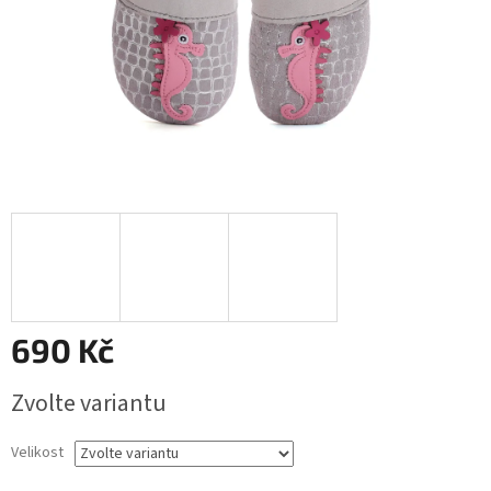
690 Kč
Měrná
Zvolte variantu
cena:
Velikost