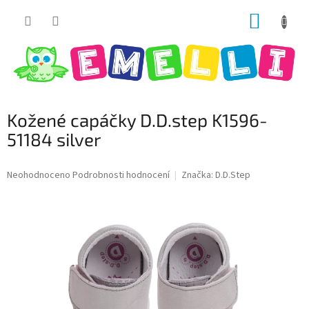
Přejít
NÁKUP
na
obsah
KOŠÍK
Kožené capáčky D.D.step K1596-
51184 silver
Průměrné
Neohodnoceno
Podrobnosti hodnocení
Značka:
D.D.Step
hodnocení
produktu
je
0,0
z
5
hvězdiček.