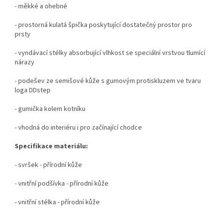
- měkké a ohebné
- prostorná kulatá špička poskytující dostatečný prostor pro
prsty
- vyndávací stélky absorbující vlhkost se speciální vrstvou tlumící
nárazy
- podešev ze semišové kůže s gumovým protiskluzem ve tvaru
loga DDstep
- gumička kolem kotníku
- vhodná do interiéru i pro začínající chodce
Specifikace materiálu:
- svršek - přírodní kůže
- vnitřní podšívka - přírodní kůže
- vnitřní stélka - přírodní kůže