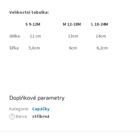
Velikostní tabulka:
S 9-12M M 12-18M L 18-24M
délka: 12 cm 13cm 14cm
šířka: 5,8cm 6cm 6,2cm
Doplňkové parametry
Kategorie
:
Capáčky
?
Barva
:
stříbrná
Z