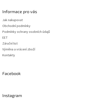
á
p
a
Informace pro vás
t
Jak nakupovat
í
Obchodní podmínky
Podmínky ochrany osobních údajů
EET
Záruční list
Výměna a vrácení zboží
Kontakty
Facebook
Instagram