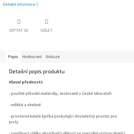
Detailní informace
ZEPTAT SE
SDÍLET
Popis
Hodnocení
Diskuze
Detailní popis produktu
Hlavní přednosti:
- použité přírodní materiály, testované v české laboratoři
- měkké a ohebné
- prostorná kulatá špička poskytující dostatečný prostor pro
prsty
- vyndávací stélky absorbující vlhkost se speciální vrstvou tlumící