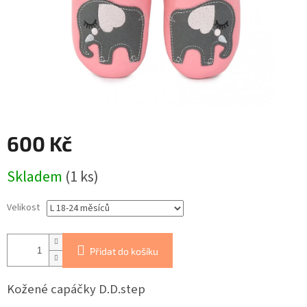
600 Kč
Měrná
Skladem
(1 ks)
cena:
Velikost
Přidat do košíku
Kožené capáčky D.D.step