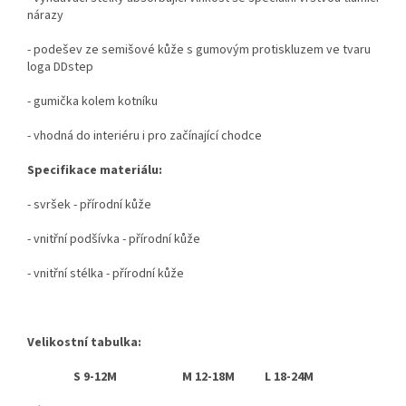
nárazy
- podešev ze semišové kůže s gumovým protiskluzem ve tvaru
loga DDstep
- gumička kolem kotníku
- vhodná do interiéru i pro začínající chodce
Specifikace materiálu:
- svršek - přírodní kůže
- vnitřní podšívka - přírodní kůže
- vnitřní stélka - přírodní kůže
Velikostní tabulka:
S 9-12M M 12-18M L 18-24M