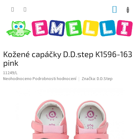
Přejít
NÁKUP
na
obsah
KOŠÍK
Kožené capáčky D.D.step K1596-163
pink
11249/L
Průměrné
Neohodnoceno
Podrobnosti hodnocení
Značka:
D.D.Step
hodnocení
produktu
je
0,0
z
5
hvězdiček.