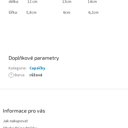
délka: 12 cm 13cm 14cm
šířka: 5,8cm 6cm 6,2cm
Doplňkové parametry
Kategorie
:
Capáčky
?
Barva
:
růžová
Z
á
p
a
Informace pro vás
t
Jak nakupovat
í