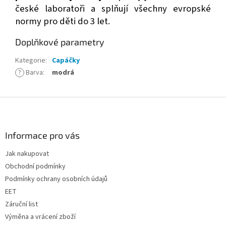
české laboratoři a splňují všechny evropské
normy pro děti do 3 let.
Doplňkové parametry
Kategorie
:
Capáčky
?
Barva
:
modrá
Z
á
p
a
Informace pro vás
t
Jak nakupovat
í
Obchodní podmínky
Podmínky ochrany osobních údajů
EET
Záruční list
Výměna a vrácení zboží