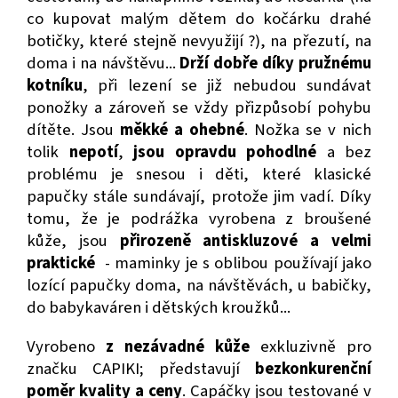
co kupovat malým dětem do kočárku drahé
botičky, které stejně nevyužijí ?), na přezutí, na
doma i na návštěvu...
Drží dobře díky pružnému
kotníku
, při lezení se již nebudou sundávat
ponožky a zároveň se vždy přizpůsobí pohybu
dítěte. Jsou
měkké a ohebné
. Nožka se v nich
tolik
nepotí
,
jsou opravdu pohodlné
a bez
problému je snesou i děti, které klasické
papučky stále sundávají, protože jim vadí. Díky
tomu, že je podrážka vyrobena z broušené
kůže, jsou
přirozeně antiskluzové a velmi
praktické
- maminky je s oblibou používají jako
lozící papučky doma, na návštěvách, u babičky,
do babykaváren i dětských kroužků...
Vyrobeno
z nezávadné kůže
exkluzivně pro
značku CAPIKI; představují
bezkonkurenční
poměr kvality a ceny
. Capáčky jsou testované v