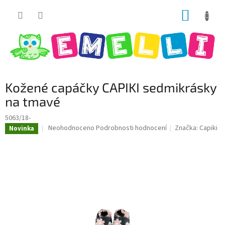
Přejít
NÁKUP
na
obsah
KOŠÍK
Kožené capáčky CAPIKI sedmikrásky
na tmavé
5063/18-
Průměrné
Neohodnoceno
Podrobnosti hodnocení
Značka:
Capiki
Novinka
hodnocení
produktu
je
0,0
z
5
hvězdiček.