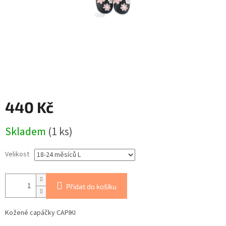
440 Kč
Měrná
Skladem
(1 ks)
cena:
Velikost
Přidat do košíku
Kožené capáčky CAPIKI