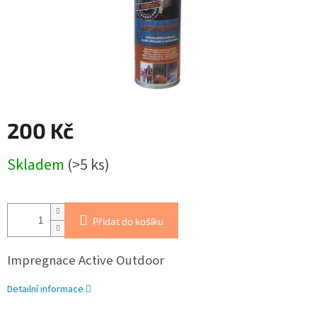
200 Kč
Měrná
Skladem
(>5 ks)
cena:
Přidat do košíku
Impregnace Active Outdoor
Detailní informace