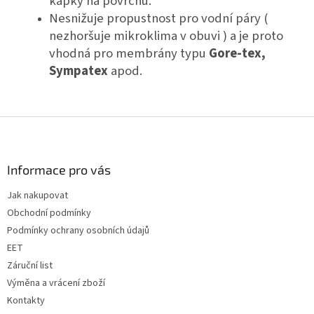
kapky na povrchu.
Nesnižuje propustnost pro vodní páry (
nezhoršuje mikroklima v obuvi ) a je proto
vhodná pro membrány typu
Gore-tex,
Sympatex
apod.
Z
á
p
a
Informace pro vás
t
Jak nakupovat
í
Obchodní podmínky
Podmínky ochrany osobních údajů
EET
Záruční list
Výměna a vrácení zboží
Kontakty