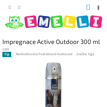
Přejít
NÁKUP
na
obsah
KOŠÍK
Impregnace Active Outdoor 300 ml
2288
Průměrné
Neohodnoceno
Podrobnosti hodnocení
Značka:
Siga
Tip
hodnocení
produktu
je
0,0
z
5
hvězdiček.