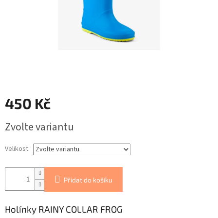
450 Kč
Měrná
Zvolte variantu
cena:
Velikost
Přidat do košíku
Holínky RAINY COLLAR FROG