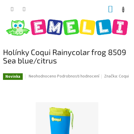
Přejít
NÁKUP
na
obsah
KOŠÍK
Holínky Coqui Rainycolar frog 8509
Sea blue/citrus
Průměrné
Neohodnoceno
Podrobnosti hodnocení
Značka:
Coqui
Novinka
hodnocení
produktu
je
0,0
z
5
hvězdiček.