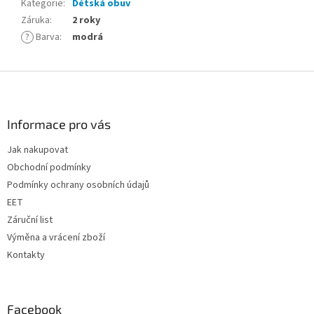
Kategorie
:
Dětská obuv
Záruka
:
2 roky
?
Barva
:
modrá
Z
á
p
a
Informace pro vás
t
Jak nakupovat
í
Obchodní podmínky
Podmínky ochrany osobních údajů
EET
Záruční list
Výměna a vrácení zboží
Kontakty
Facebook