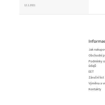
12.1.2021
Z
á
p
a
t
Informac
í
Jak nakupo
Obchodní 
Podmínky o
údajů
EET
Záruční list
Výměna a vr
Kontakty