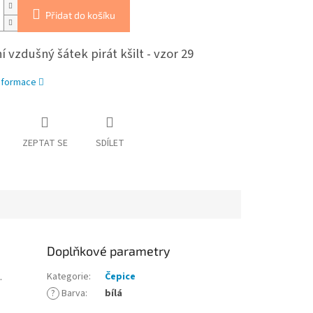
Přidat do košíku
 vzdušný šátek pirát kšilt - vzor 29
informace
ZEPTAT SE
SDÍLET
Doplňkové parametry
Kategorie
:
Čepice
.
?
Barva
:
bílá