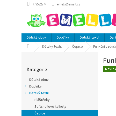
Přejít
777532774
emelli@email.cz
na
obsah
Dětská obuv
Doplňky
Dětský textil
Dár
Domů
Dětský textil
Čepice
Funkční vzdušný
P
Funk
o
Přeskočit
s
Kategorie
kategorie
Novin
t
r
Dětská obuv
a
Doplňky
n
Dětský textil
n
í
Pláštěnky
p
Softshellové kalhoty
a
Čepice