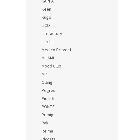
KAPPA
Keen
Kugo
LICO
Lifefactory
Lurchi
Medico Prevent
MILAMI
Mood Club
MP
Olang
Pegres
Pidilidi
PONTE
Primigi
Rak
Reima
Ricosta