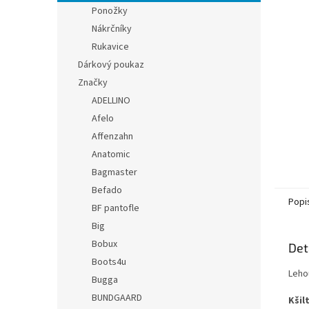
n
Ponožky
e
Nákrčníky
l
Rukavice
Dárkový poukaz
Značky
ADELLINO
Afelo
Affenzahn
Anatomic
Bagmaster
Befado
Popi
BF pantofle
Big
Bobux
Det
Boots4u
Lehou
Bugga
BUNDGAARD
Kšil