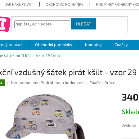
JAK NAKUPOVAT
OBCHODNÍ PODMÍNKY
PODMÍNKY OCHRANY OS
HLEDAT
kový poukaz
Obchodní podmínky
Kontakty
Značky
 šátek pirát kšilt - vzor 29 šedá
ční vzdušný šátek pirát kšilt - vzor 29
Průměrné
Neohodnoceno
Podrobnosti hodnocení
Značka:
Dráče
ka
hodnocení
produktu
340
je
0,0
Měrná
Skla
z
cena:
5
hvězdiček.
Velikost