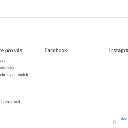
e pro vás
Facebook
Instagr
vat
podmínky
chrany osobních
ácení zboží
Sled