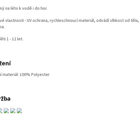
ý na léto k vodě i do hor.
vé vlastnosti - UV ochrana, rychleschnoucí materiál, odvádí vlhkost od těla
ba.
ěti 1 - 12 let.
žení
ní materiál: 100% Polyester
ržba