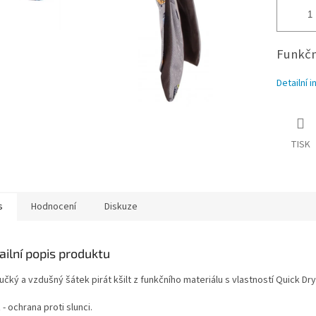
Funkční
Detailní 
TISK
s
Hodnocení
Diskuze
ailní popis produktu
čký a vzdušný šátek pirát kšilt z funkčního materiálu s vlastností Quick Dry
t
- ochrana proti slunci.