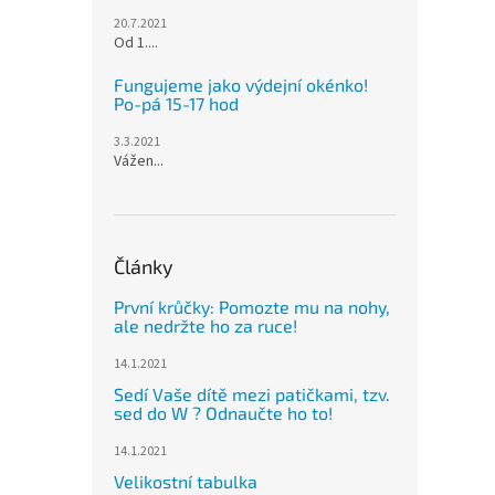
20.7.2021
Od 1....
Fungujeme jako výdejní okénko!
Po-pá 15-17 hod
3.3.2021
Vážen...
Články
První krůčky: Pomozte mu na nohy,
ale nedržte ho za ruce!
14.1.2021
Sedí Vaše dítě mezi patičkami, tzv.
sed do W ? Odnaučte ho to!
14.1.2021
Velikostní tabulka