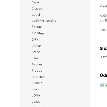
Capiki
Vhodn
Ciciban
Coqui
Klíčo
údrž
Cvičební kartičky
Čechtín
Pro d
D.D.Step
D.P.K.
Demar
Slo
Dráče
Hlav
Fare
Fischer
Froddo
Úd
Hopi Hop
Hummel
Imac
JOMA
Jonap