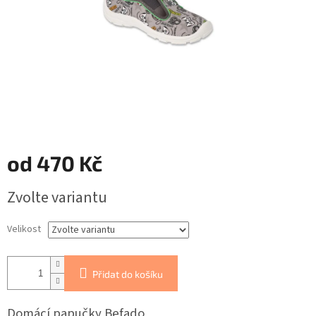
od
470 Kč
Měrná
Zvolte variantu
cena:
Velikost
Přidat do košíku
Domácí papučky Befado