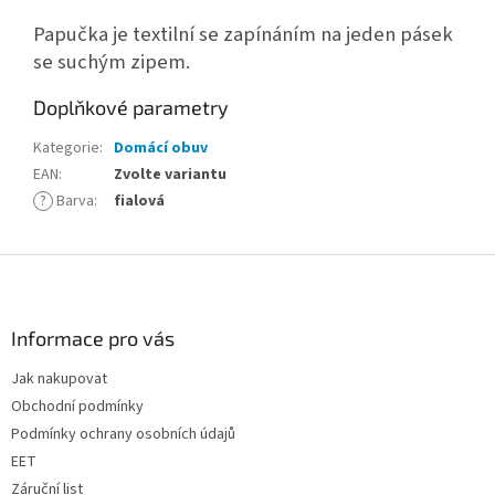
Papučka je textilní se zapínáním na jeden pásek
se suchým zipem.
Doplňkové parametry
Kategorie
:
Domácí obuv
EAN
:
Zvolte variantu
?
Barva
:
fialová
Z
á
p
a
Informace pro vás
t
Jak nakupovat
í
Obchodní podmínky
Podmínky ochrany osobních údajů
EET
Záruční list