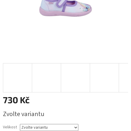
730 Kč
Měrná
Zvolte variantu
cena:
Velikost