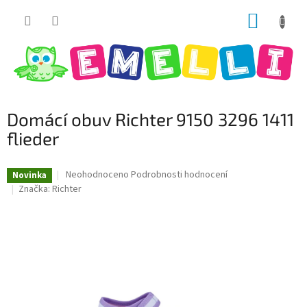
Přejít
NÁKUP
na
obsah
KOŠÍK
Domácí obuv Richter 9150 3296 1411
flieder
Průměrné
Neohodnoceno
Podrobnosti hodnocení
Novinka
hodnocení
Značka:
Richter
produktu
je
0,0
z
5
hvězdiček.