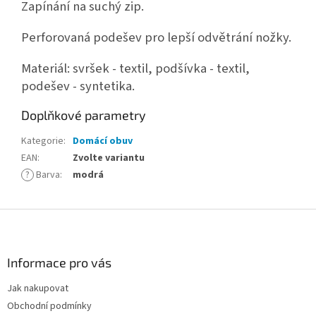
Zapínání na suchý zip.
Perforovaná podešev pro lepší odvětrání nožky.
Materiál: svršek - textil, podšívka - textil,
podešev - syntetika.
Doplňkové parametry
Kategorie
:
Domácí obuv
EAN
:
Zvolte variantu
?
Barva
:
modrá
Z
á
p
a
Informace pro vás
t
Jak nakupovat
í
Obchodní podmínky