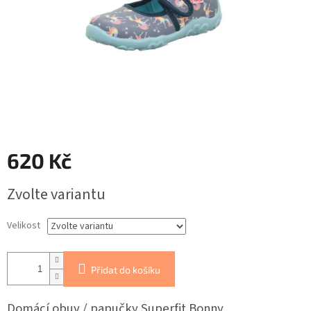
620 Kč
Měrná
Zvolte variantu
cena:
Velikost
Přidat do košíku
Domácí obuv / papučky Superfit Bonny