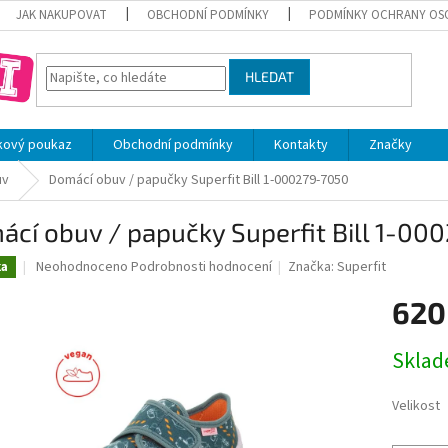
JAK NAKUPOVAT
OBCHODNÍ PODMÍNKY
PODMÍNKY OCHRANY OS
HLEDAT
kový poukaz
Obchodní podmínky
Kontakty
Značky
uv
Domácí obuv / papučky Superfit Bill 1-000279-7050
cí obuv / papučky Superfit Bill 1-00
Průměrné
Neohodnoceno
Podrobnosti hodnocení
Značka:
Superfit
ka
hodnocení
produktu
620
je
0,0
Měrná
Skla
z
cena:
5
hvězdiček.
Velikost