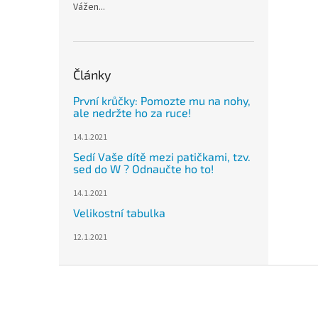
Vážen...
Články
První krůčky: Pomozte mu na nohy,
ale nedržte ho za ruce!
14.1.2021
Sedí Vaše dítě mezi patičkami, tzv.
sed do W ? Odnaučte ho to!
14.1.2021
Velikostní tabulka
12.1.2021
Z
á
p