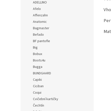
ADELLINO
Afelo
Vho
Affenzahn
Per
Anatomic
Bagmaster
Mate
Befado
BF pantofle
Big
Bobux
Boots4u
Bugga
BUNDGAARD
Capiki
Ciciban
Coqui
Cvičební kartičky
Čechtín