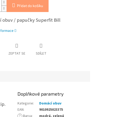
Přidat do košíku
 obuv / papučky Superfit Bill
informace
ZEPTAT SE
SDÍLET
Doplňkové parametry
ip.
Kategorie
:
Domácí obuv
EAN
:
9010925023375
?
Barva
:
modrá, zelená