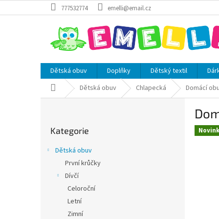
Přejít
777532774
emelli@email.cz
na
obsah
Dětská obuv
Doplňky
Dětský textil
Dár
Domů
Dětská obuv
Chlapecká
Domácí ob
P
Domá
o
Přeskočit
s
Kategorie
kategorie
Novin
t
r
Dětská obuv
a
První krůčky
n
Dívčí
n
í
Celoroční
p
Letní
a
Zimní