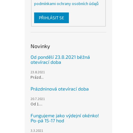
podmínkami ochrany osobních údajů
PŘIHLÁSIT SE
Novinky
Od pondělí 23.8.2021 běžná
otevírací doba
23.8.2021
Prázd...
Prázdninová otevírací doba
20.7.2021
Od 1....
Fungujeme jako výdejní okénko!
Po-pá 15-17 hod
3.3.2021