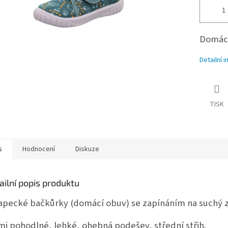
Domácí
Detailní 
TISK
s
Hodnocení
Diskuze
ailní popis produktu
apecké bačkůrky (domácí obuv) se zapínáním na suchý z
mi pohodlné, lehké, ohebná podešev, střední střih.