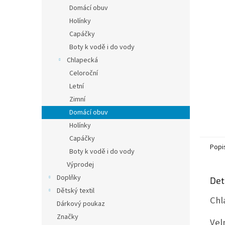
n
Domácí obuv
e
Holínky
l
Capáčky
Boty k vodě i do vody
Chlapecká
Celoroční
Letní
Zimní
Domácí obuv
Holínky
Capáčky
Popi
Boty k vodě i do vody
Výprodej
Doplňky
Det
Dětský textil
Chl
Dárkový poukaz
Značky
Vel