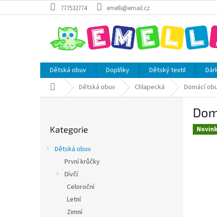
Přejít
777532774
emelli@email.cz
na
obsah
Dětská obuv
Doplňky
Dětský textil
Dár
Domů
Dětská obuv
Chlapecká
Domácí ob
P
Dom
o
Přeskočit
s
Kategorie
kategorie
Novin
t
r
Dětská obuv
a
První krůčky
n
Dívčí
n
í
Celoroční
p
Letní
a
Zimní