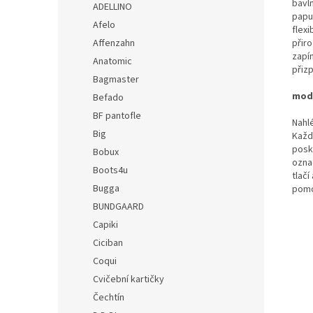
bavln
ADELLINO
papu
Afelo
flex
Affenzahn
přir
zapín
Anatomic
přizp
Bagmaster
mode
Befado
BF pantofle
Nahlé
Big
Každ
posk
Bobux
označ
Boots4u
tlačí
Bugga
pomoc
BUNDGAARD
Capiki
Ciciban
Coqui
Cvičební kartičky
Čechtín