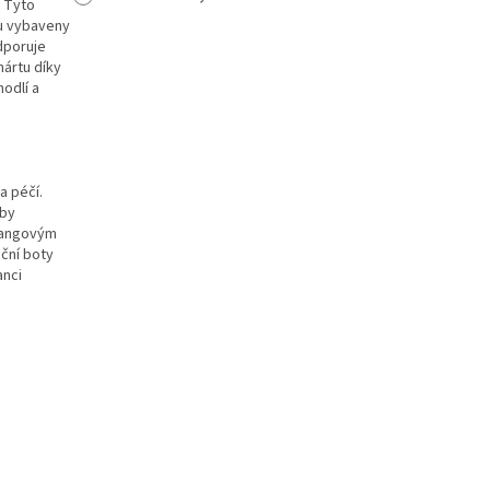
. Tyto
ou vybaveny
dporuje
ártu díky
hodlí a
a péčí.
aby
slangovým
nční boty
anci