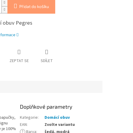
Přidat do košíku
 obuv Pegres
informace
ZEPTAT SE
SDÍLET
Doplňkové parametry
 papučky,
Kategorie
:
Domácí obuv
signu
EAN
:
Zvolte variantu
y je 100%
?
Barva
:
šedá, modrá