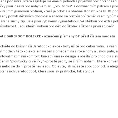
ěná podšívka, která zajišťuje maximální pohodlí a příjemný pocit při nošení
čky jsou ideální pro nohy ve tvaru „ploutvička“ s dominantním palcem a js
ibilní 3mm gumovou plotnou, která je odolná a ohebná. Konstrukce BF 01 po
ozený pohyb dětských chodidel a snadno se přizpůsobí téměř všem typům n
ání na suchý zip. Dále jsou vybaveny vyjímatelnou EVA stélkou pro extra po
ůsobivost. Jsou ideální volbou pro děti do školek a škol na první stupeň."
l z BAREFOOT KOLEKCE - označení písmeny BF před číslem modelu
dněte do krásy naší Barefoot kolekce - boty ušité pro celou rodinu s vášní 
ý model v této kolekci je navržen s ohledem na široké nohy a úzkou patu, 
ytoval maximální komfort. Unikátní unisex design je ideální pro chodidla s 
ením "ploutvičky či vějířky" - prostě pro ty se širšími nohami, které konve
 a nebo se do ní prostě nevlezou. Objevte, jak můžete spojit pohodlí a eleg
í našich Barefoot bot, které jsou jak praktické, tak stylové.