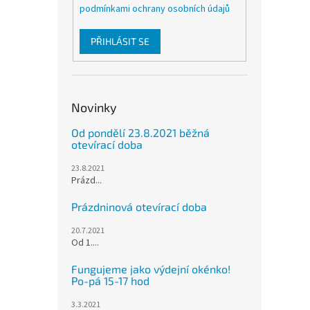
podmínkami ochrany osobních údajů
PŘIHLÁSIT SE
Novinky
Od pondělí 23.8.2021 běžná
otevírací doba
23.8.2021
Prázd...
Prázdninová otevírací doba
20.7.2021
Od 1....
Fungujeme jako výdejní okénko!
Po-pá 15-17 hod
3.3.2021