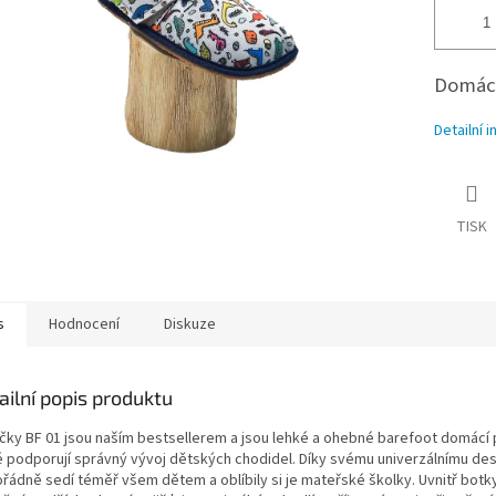
Domácí
Detailní 
TISK
s
Hodnocení
Diskuze
ailní popis produktu
čky BF 01 jsou naším bestsellerem a jsou lehké a ohebné barefoot domácí
é podporují správný vývoj dětských chodidel. Díky svému univerzálnímu de
řádně sedí téměř všem dětem a oblíbily si je mateřské školky. Uvnitř botk