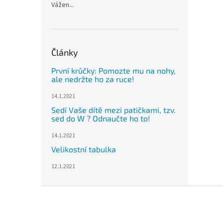
Vážen...
Články
První krůčky: Pomozte mu na nohy,
ale nedržte ho za ruce!
14.1.2021
Sedí Vaše dítě mezi patičkami, tzv.
sed do W ? Odnaučte ho to!
14.1.2021
Velikostní tabulka
12.1.2021
Z
á
p