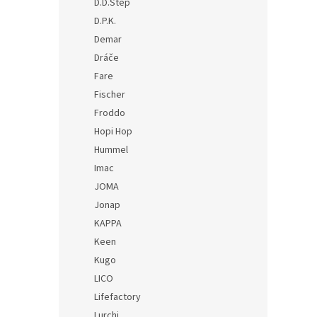
D.D.Step
D.P.K.
Demar
Dráče
Fare
Fischer
Froddo
Hopi Hop
Hummel
Imac
JOMA
Jonap
KAPPA
Keen
Kugo
LICO
Lifefactory
Lurchi