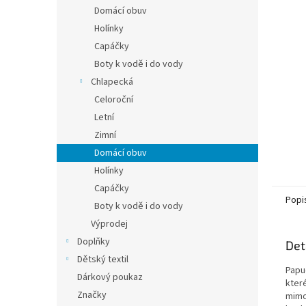
n
Domácí obuv
e
Holínky
l
Capáčky
Boty k vodě i do vody
Chlapecká
Celoroční
Letní
Zimní
Domácí obuv
Holínky
Capáčky
Popi
Boty k vodě i do vody
Výprodej
Doplňky
Det
Dětský textil
Papu
Dárkový poukaz
kter
Značky
mimo