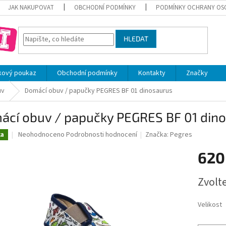
JAK NAKUPOVAT
OBCHODNÍ PODMÍNKY
PODMÍNKY OCHRANY OS
HLEDAT
kový poukaz
Obchodní podmínky
Kontakty
Značky
uv
Domácí obuv / papučky PEGRES BF 01 dinosaurus
ácí obuv / papučky PEGRES BF 01 din
Průměrné
Neohodnoceno
Podrobnosti hodnocení
Značka:
Pegres
ka
hodnocení
produktu
620
je
0,0
Měrná
Zvolt
z
cena:
5
hvězdiček.
Velikost