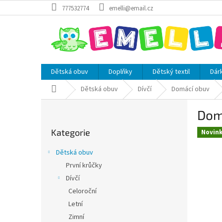
Přejít
777532774
emelli@email.cz
na
obsah
Dětská obuv
Doplňky
Dětský textil
Dár
Domů
Dětská obuv
Dívčí
Domácí obuv
P
Dom
o
Přeskočit
s
Kategorie
kategorie
Novin
t
r
Dětská obuv
a
První krůčky
n
Dívčí
n
í
Celoroční
p
Letní
a
Zimní