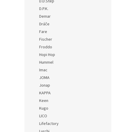
D.D.Step
D.P.K.
Demar
Dráče
Fare
Fischer
Froddo
Hopi Hop
Hummel
Imac
JOMA
Jonap
KAPPA
Keen
Kugo
LICO
Lifefactory
Lurchi