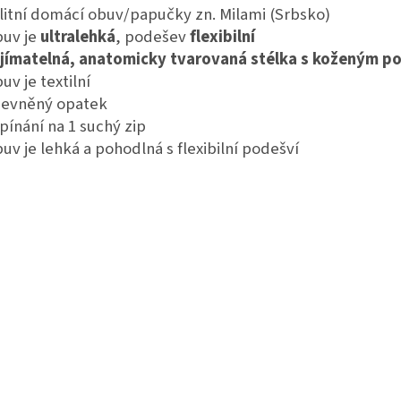
litní domácí obuv/papučky zn. Milami (Srbsko)
buv je
ultralehká
, podešev
flexibilní
jímatelná, anatomicky tvarovaná stélka s koženým p
uv je textilní
pevněný opatek
apínání na 1 suchý zip
buv je lehká a pohodlná s flexibilní podešví