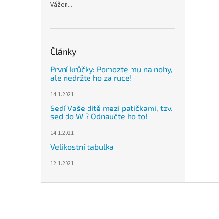
Vážen...
Články
První krůčky: Pomozte mu na nohy,
ale nedržte ho za ruce!
14.1.2021
Sedí Vaše dítě mezi patičkami, tzv.
sed do W ? Odnaučte ho to!
14.1.2021
Velikostní tabulka
12.1.2021
Z
á
p