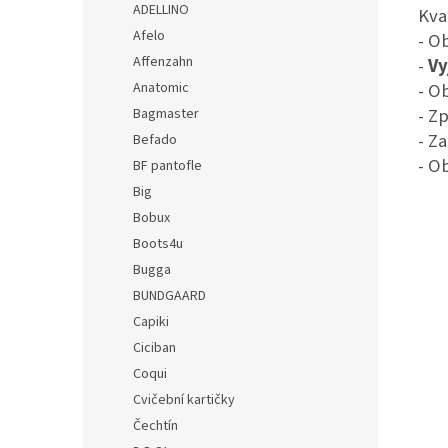
ADELLINO
Kva
Afelo
- O
Affenzahn
-
Vy
- Ob
Anatomic
- Z
Bagmaster
- Z
Befado
- O
BF pantofle
Big
Bobux
Boots4u
Bugga
BUNDGAARD
Capiki
Ciciban
Coqui
Cvičební kartičky
Čechtín