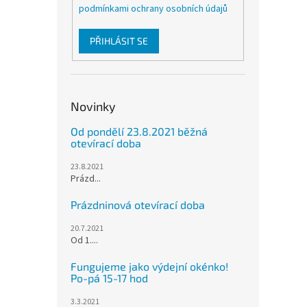
podmínkami ochrany osobních údajů
PŘIHLÁSIT SE
Novinky
Od pondělí 23.8.2021 běžná
otevírací doba
23.8.2021
Prázd...
Prázdninová otevírací doba
20.7.2021
Od 1....
Fungujeme jako výdejní okénko!
Po-pá 15-17 hod
3.3.2021