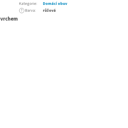
Kategorie
:
Domácí obuv
?
Barva
:
růžová
ovrchem