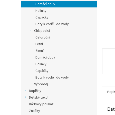
n
Domácí obuv
e
Holínky
l
Capáčky
Boty k vodě i do vody
Chlapecká
Celoroční
Letní
Zimní
Domácí obuv
Holínky
Capáčky
Boty k vodě i do vody
Výprodej
Doplňky
Popi
Dětský textil
Dárkový poukaz
Det
Značky