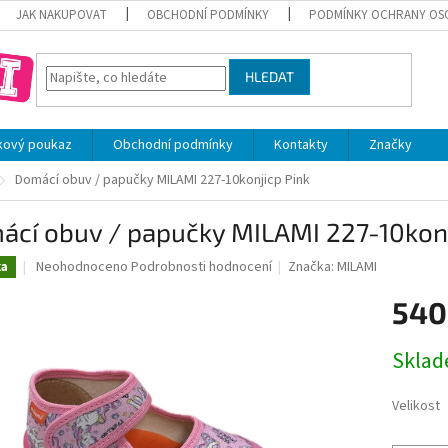
JAK NAKUPOVAT
OBCHODNÍ PODMÍNKY
PODMÍNKY OCHRANY OS
HLEDAT
kový poukaz
Obchodní podmínky
Kontakty
Značky
Domácí obuv / papučky MILAMI 227-10konjicp Pink
ácí obuv / papučky MILAMI 227-10konj
Průměrné
Neohodnoceno
Podrobnosti hodnocení
Značka:
MILAMI
ka
hodnocení
produktu
540
je
0,0
Měrná
Skla
z
cena:
5
hvězdiček.
Velikost