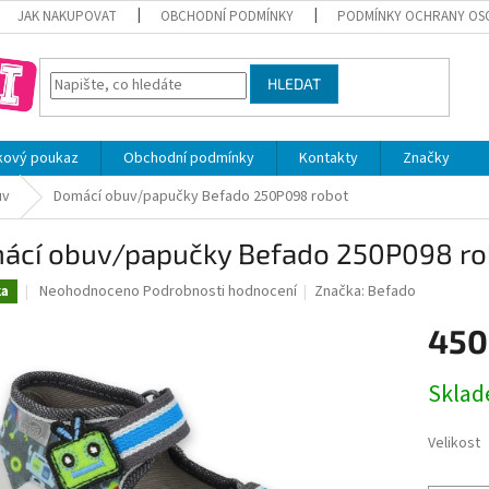
JAK NAKUPOVAT
OBCHODNÍ PODMÍNKY
PODMÍNKY OCHRANY OS
HLEDAT
kový poukaz
Obchodní podmínky
Kontakty
Značky
uv
Domácí obuv/papučky Befado 250P098 robot
ácí obuv/papučky Befado 250P098 ro
Průměrné
Neohodnoceno
Podrobnosti hodnocení
Značka:
Befado
ka
hodnocení
produktu
450
je
0,0
Měrná
Skla
z
cena:
5
hvězdiček.
Velikost