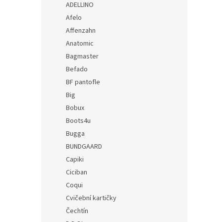
ADELLINO
Afelo
Affenzahn
Anatomic
Bagmaster
Befado
BF pantofle
Big
Bobux
Boots4u
Bugga
BUNDGAARD
Capiki
Ciciban
Coqui
Cvičební kartičky
Čechtín