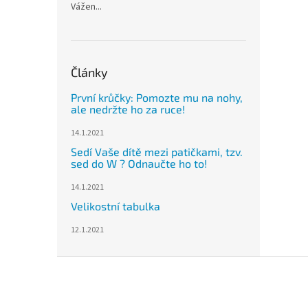
Vážen...
Články
První krůčky: Pomozte mu na nohy,
ale nedržte ho za ruce!
14.1.2021
Sedí Vaše dítě mezi patičkami, tzv.
sed do W ? Odnaučte ho to!
14.1.2021
Velikostní tabulka
12.1.2021
Z
á
p