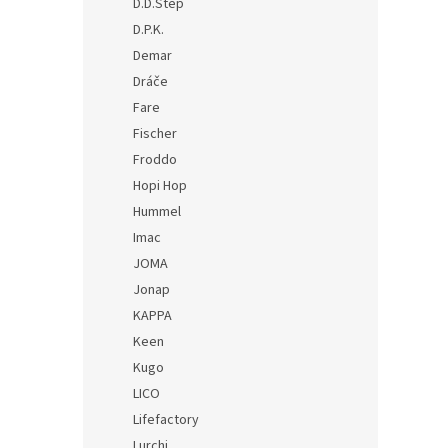
D.D.Step
D.P.K.
Demar
Dráče
Fare
Fischer
Froddo
Hopi Hop
Hummel
Imac
JOMA
Jonap
KAPPA
Keen
Kugo
LICO
Lifefactory
Lurchi