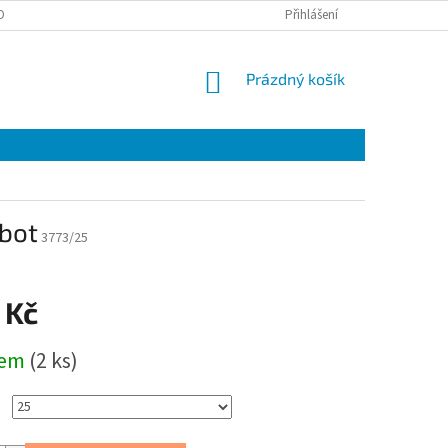
OBNÍCH ÚDAJŮ
EET
ZÁRUČNÍ LIST
Přihlášení
VÝMĚNA A VRÁCENÍ ZBOŽÍ
NÁKUPNÍ
Prázdný košík
KOŠÍK
bot
3773/25
 Kč
dem
(2 ks)