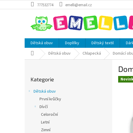
Přejít
777532774
emelli@email.cz
na
obsah
Dětská obuv
Doplňky
Dětský textil
Dár
Domů
Dětská obuv
Chlapecká
Domácí ob
P
Dom
o
Přeskočit
s
Kategorie
kategorie
Novin
t
r
Dětská obuv
a
První krůčky
n
Dívčí
n
í
Celoroční
p
Letní
a
Zimní