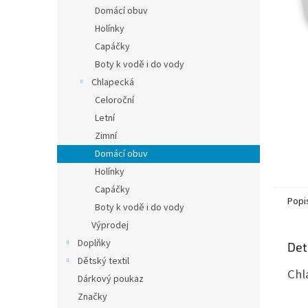
n
Domácí obuv
e
Holínky
l
Capáčky
Boty k vodě i do vody
Chlapecká
Celoroční
Letní
Zimní
Domácí obuv
Holínky
Capáčky
Popi
Boty k vodě i do vody
Výprodej
Doplňky
Det
Dětský textil
Chl
Dárkový poukaz
Značky