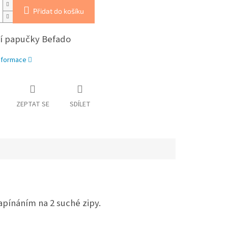
Přidat do košíku
 papučky Befado
informace
ZEPTAT SE
SDÍLET
apínáním na 2 suché zipy.