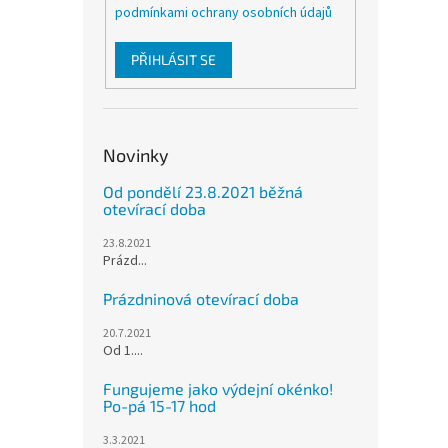
podmínkami ochrany osobních údajů
PŘIHLÁSIT SE
Novinky
Od pondělí 23.8.2021 běžná
otevírací doba
23.8.2021
Prázd...
Prázdninová otevírací doba
20.7.2021
Od 1....
Fungujeme jako výdejní okénko!
Po-pá 15-17 hod
3.3.2021