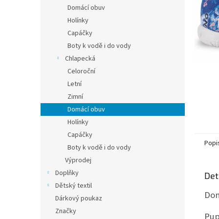
n
Domácí obuv
e
Holínky
l
Capáčky
Boty k vodě i do vody
Chlapecká
Celoroční
Letní
Zimní
Domácí obuv
Holínky
Capáčky
Popi
Boty k vodě i do vody
Výprodej
Doplňky
Det
Dětský textil
Dom
Dárkový poukaz
Značky
Pup