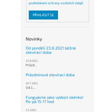
podmínkami ochrany osobních údajů
PŘIHLÁSIT SE
Novinky
Od pondělí 23.8.2021 běžná
otevírací doba
23.8.2021
Prázd...
Prázdninová otevírací doba
20.7.2021
Od 1....
Fungujeme jako výdejní okénko!
Po-pá 15-17 hod
3.3.2021