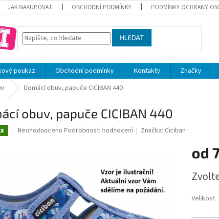
JAK NAKUPOVAT
OBCHODNÍ PODMÍNKY
PODMÍNKY OCHRANY OS
HLEDAT
kový poukaz
Obchodní podmínky
Kontakty
Značky
uv
Domácí obuv, papuče CICIBAN 440
ácí obuv, papuče CICIBAN 440
Průměrné
Neohodnoceno
Podrobnosti hodnocení
Značka:
Ciciban
ka
hodnocení
produktu
od
je
0,0
Měrná
Zvolt
z
cena:
5
hvězdiček.
Velikost