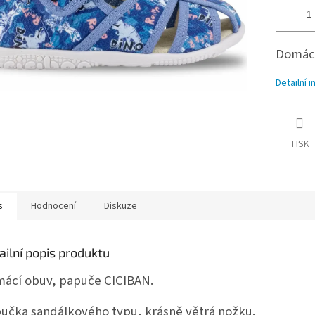
Domácí
Detailní 
TISK
s
Hodnocení
Diskuze
ailní popis produktu
ácí obuv, papuče CICIBAN.
učka sandálkového typu, krásně větrá nožku.