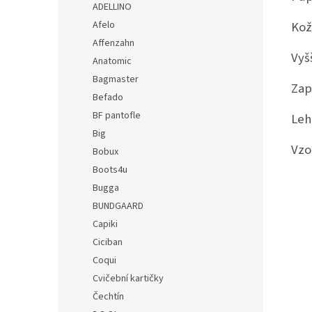
ADELLINO
Afelo
Kož
Affenzahn
Vyš
Anatomic
Bagmaster
Zap
Befado
BF pantofle
Leh
Big
Vzo
Bobux
Boots4u
Bugga
BUNDGAARD
Capiki
Ciciban
Coqui
Cvičební kartičky
Čechtín