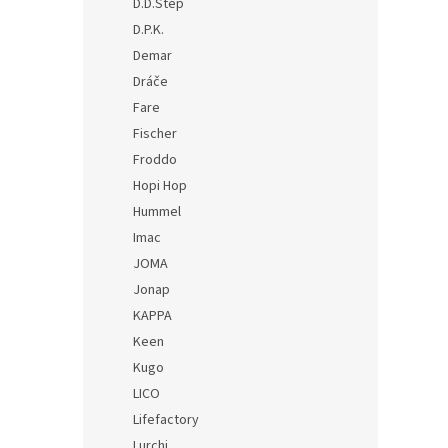
D.D.Step
D.P.K.
Demar
Dráče
Fare
Fischer
Froddo
Hopi Hop
Hummel
Imac
JOMA
Jonap
KAPPA
Keen
Kugo
LICO
Lifefactory
Lurchi