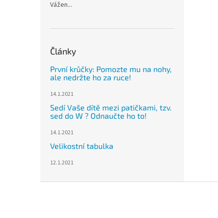
Vážen...
Články
První krůčky: Pomozte mu na nohy,
ale nedržte ho za ruce!
14.1.2021
Sedí Vaše dítě mezi patičkami, tzv.
sed do W ? Odnaučte ho to!
14.1.2021
Velikostní tabulka
12.1.2021
Z
á
p