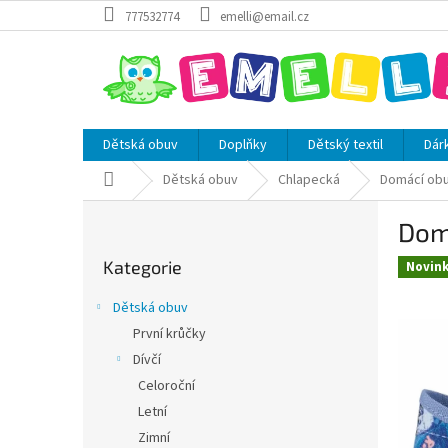
Přejít
777532774
emelli@email.cz
na
obsah
Dětská obuv
Doplňky
Dětský textil
Dár
Domů
Dětská obuv
Chlapecká
Domácí ob
P
Dom
o
Přeskočit
s
Kategorie
kategorie
Novin
t
r
Dětská obuv
a
První krůčky
n
Dívčí
n
í
Celoroční
p
Letní
a
Zimní