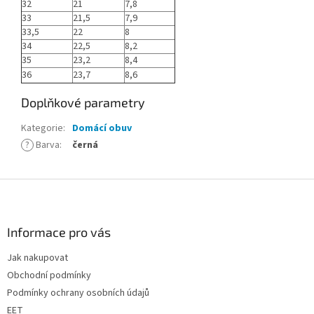
32
21
7,8
33
21,5
7,9
33,5
22
8
34
22,5
8,2
35
23,2
8,4
36
23,7
8,6
Doplňkové parametry
Kategorie
:
Domácí obuv
?
Barva
:
černá
Z
á
p
a
Informace pro vás
t
Jak nakupovat
í
Obchodní podmínky
Podmínky ochrany osobních údajů
EET