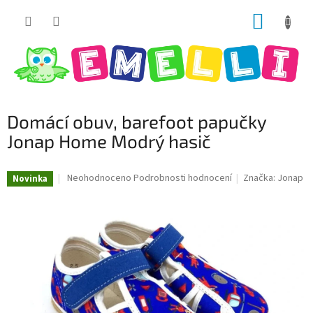
Přejít
NÁKUP
na
obsah
KOŠÍK
Domácí obuv, barefoot papučky
Jonap Home Modrý hasič
Průměrné
Neohodnoceno
Podrobnosti hodnocení
Značka:
Jonap
Novinka
hodnocení
produktu
je
0,0
z
5
hvězdiček.