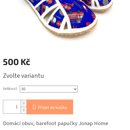
500 Kč
Měrná
Zvolte variantu
cena:
Velikost
Přidat do košíku
Domácí obuv, barefoot papučky Jonap Home