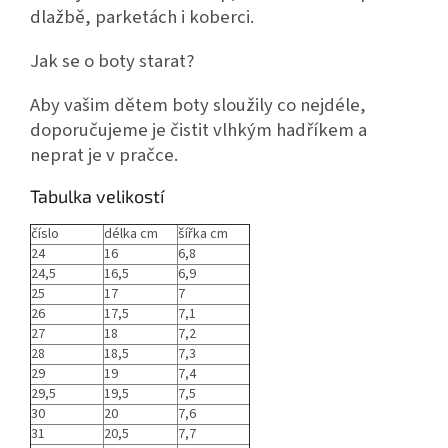
dlažbě, parketách i koberci.
Jak se o boty starat?
Aby vašim dětem boty sloužily co nejdéle,
doporučujeme je čistit vlhkým hadříkem a
neprat je v pračce.
Tabulka velikostí
číslo
délka cm
šířka cm
24
16
6,8
24,5
16,5
6,9
25
17
7
26
17,5
7,1
27
18
7,2
28
18,5
7,3
29
19
7,4
29,5
19,5
7,5
30
20
7,6
31
20,5
7,7