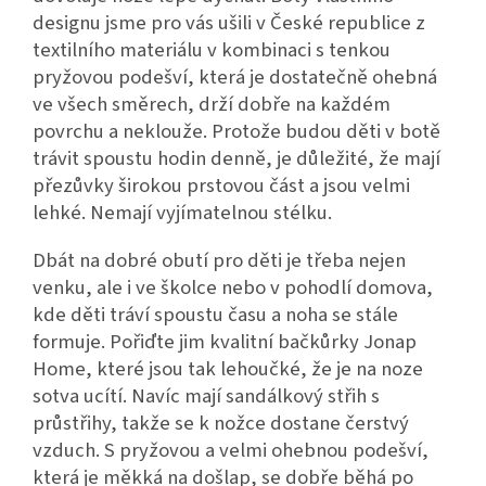
designu jsme pro vás ušili v České republice z
textilního materiálu v kombinaci s tenkou
pryžovou podešví, která je dostatečně ohebná
ve všech směrech, drží dobře na každém
povrchu a neklouže. Protože budou děti v botě
trávit spoustu hodin denně, je důležité, že mají
přezůvky širokou prstovou část a jsou velmi
lehké. Nemají vyjímatelnou stélku.
Dbát na dobré obutí pro děti je třeba nejen
venku, ale i ve školce nebo v pohodlí domova,
kde děti tráví spoustu času a noha se stále
formuje. Pořiďte jim kvalitní bačkůrky Jonap
Home, které jsou tak lehoučké, že je na noze
sotva ucítí. Navíc mají sandálkový střih s
průstřihy, takže se k nožce dostane čerstvý
vzduch. S pryžovou a velmi ohebnou podešví,
která je měkká na došlap, se dobře běhá po