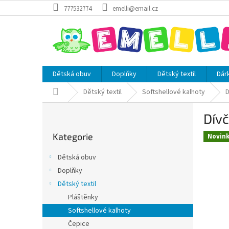
Přejít
777532774
emelli@email.cz
na
obsah
Dětská obuv
Doplňky
Dětský textil
Dár
Domů
Dětský textil
Softshellové kalhoty
D
P
Dívč
o
Přeskočit
s
Kategorie
kategorie
Novin
t
r
Dětská obuv
a
Doplňky
n
Dětský textil
n
í
Pláštěnky
p
Softshellové kalhoty
a
Čepice