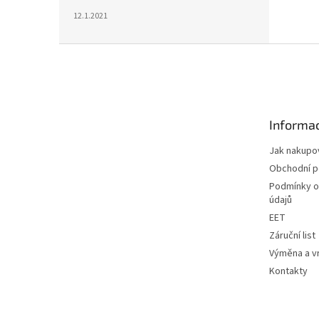
12.1.2021
Z
á
p
a
t
Informac
í
Jak nakupo
Obchodní 
Podmínky o
údajů
EET
Záruční list
Výměna a vr
Kontakty