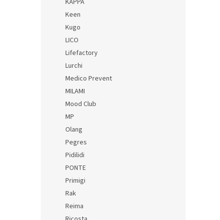
KAPPA
Keen
Kugo
LICO
Lifefactory
Lurchi
Medico Prevent
MILAMI
Mood Club
MP
Olang
Pegres
Pidilidi
PONTE
Primigi
Rak
Reima
Ricosta