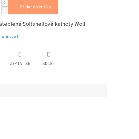
Přidat do košíku
zateplené Softshellové kalhoty Wolf
informace
ZEPTAT SE
SDÍLET