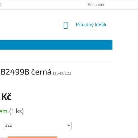
OBNÍCH ÚDAJŮ
EET
ZÁRUČNÍ LIST
Přihlášení
VÝMĚNA A VRÁCENÍ ZBOŽÍ
NÁKUPNÍ
Prázdný košík
KOŠÍK
f B2499B černá
11543/122
 Kč
dem
(1 ks)