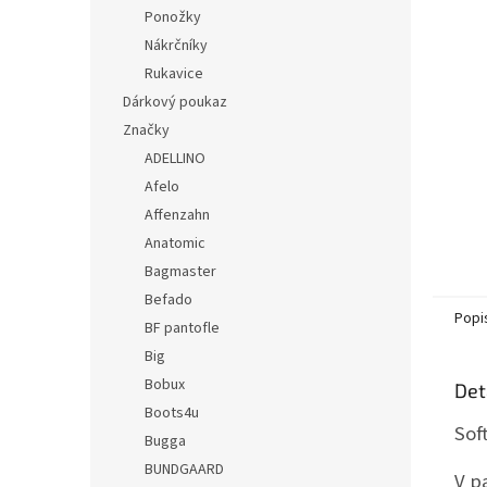
n
Ponožky
e
Nákrčníky
l
Rukavice
Dárkový poukaz
Značky
ADELLINO
Afelo
Affenzahn
Anatomic
Bagmaster
Befado
Popi
BF pantofle
Big
Bobux
Det
Boots4u
Sof
Bugga
BUNDGAARD
V p