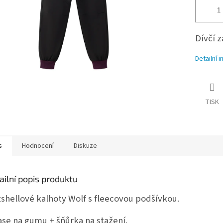
Dívčí 
Detailní 
TISK
s
Hodnocení
Diskuze
ailní popis produktu
tshellové kalhoty Wolf s fleecovou podšívkou.
ase na gumu + šňůrka na stažení.