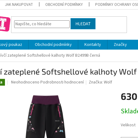
JAK NAKUPOVAT
OBCHODNÍ PODMÍNKY
PODMÍNKY OCHRANY OS
HLEDAT
kový poukaz
Obchodní podmínky
Kontakty
Značky
ívčí zateplené Softshellové kalhoty Wolf B2499B černá
í zateplené Softshellové kalhoty Wol
Průměrné
Neohodnoceno
Podrobnosti hodnocení
Značka:
Wolf
ka
hodnocení
produktu
630
je
0,0
Měrná
Skla
z
cena:
5
hvězdiček.
Velikost