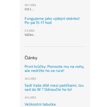
20.7.2021
Od 1....
Fungujeme jako výdejní okénko!
Po-pá 15-17 hod
3.3.2021
Vážen...
Články
První krůčky: Pomozte mu na nohy,
ale nedržte ho za ruce!
14.1.2021
Sedí Vaše dítě mezi patičkami, tzv.
sed do W ? Odnaučte ho to!
14.1.2021
Velikostní tabulka