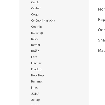
Capiki
Ciciban
Noh
Coqui
Kap
Cvičební kartičky
Čechtín
Odo
D.D.Step
D.P.K.
Sna
Demar
Mat
Dráče
Fare
Fischer
Froddo
Hopi Hop
Hummel
Imac
JOMA
Jonap