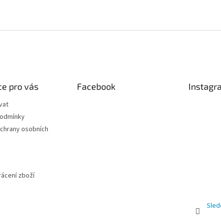
e pro vás
Facebook
Instagr
vat
podmínky
chrany osobních
ácení zboží
Sled