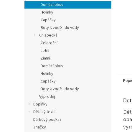
n
Domácí obuv
e
Holínky
l
Capáčky
Boty k vodě i do vody
Chlapecká
Celoroční
Letní
Zimní
Domácí obuv
Holínky
Popi
Capáčky
Boty k vodě i do vody
Výprodej
Det
Doplňky
Dět
Dětský textil
opa
Dárkový poukaz
vyr
Značky