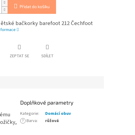
Přidat do košíku
dětské bačkorky barefoot 212 Čechfoot
informace
ZEPTAT SE
SDÍLET
Doplňkové parametry
nému
Kategorie
:
Domácí obuv
?
Barva
:
růžová
ožičky,