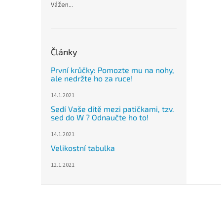
Vážen...
Články
První krůčky: Pomozte mu na nohy,
ale nedržte ho za ruce!
14.1.2021
Sedí Vaše dítě mezi patičkami, tzv.
sed do W ? Odnaučte ho to!
14.1.2021
Velikostní tabulka
12.1.2021
Z
á
p