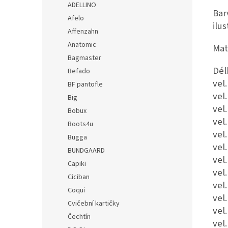
ADELLINO
Bar
Afelo
ilus
Affenzahn
Anatomic
Mate
Bagmaster
Dél
Befado
vel
BF pantofle
vel
Big
vel
Bobux
vel
Boots4u
vel
Bugga
vel
BUNDGAARD
vel
Capiki
vel
Ciciban
vel
Coqui
vel
Cvičební kartičky
vel
Čechtín
vel