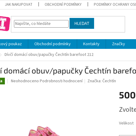
JAK NAKUPOVAT
OBCHODNÍ PODMÍNKY
PODMÍNKY OCHRANY OS
HLEDAT
kový poukaz
Obchodní podmínky
Kontakty
Značky
Dívčí domácí obuv/papučky Čechtín barefoot 212
í domácí obuv/papučky Čechtín barefo
Průměrné
Neohodnoceno
Podrobnosti hodnocení
Značka:
Čechtín
ka
hodnocení
produktu
500
je
0,0
Měrná
Zvolt
z
cena:
5
hvězdiček.
Velikost