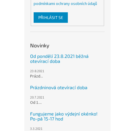
podmínkami ochrany osobních údajů
PŘIHLÁSIT SE
Novinky
Od pondělí 23.8.2021 běžná
otevírací doba
23.8.2021
Prázd...
Prázdninová otevírací doba
20.7.2021
Od 1....
Fungujeme jako výdejní okénko!
Po-pá 15-17 hod
3.3.2021