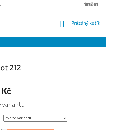
OBNÍCH ÚDAJŮ
EET
ZÁRUČNÍ LIST
Přihlášení
VÝMĚNA A VRÁCENÍ ZBOŽÍ
NÁKUPNÍ
Prázdný košík
KOŠÍK
ot 212
 Kč
e variantu