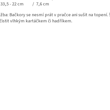
. 33,5 - 22 cm / 7,6 cm
žba: Bačkory se nesmí prát v pračce ani sušit na topení.
 čistit vlhkým kartáčkem či hadříkem.