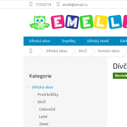
Přejít
777532774
emelli@email.cz
na
obsah
Dětská obuv
Doplňky
Dětský textil
Dár
Domů
Dětská obuv
Dívčí
Domácí obuv
P
Dívč
o
Přeskočit
s
Kategorie
kategorie
Novin
t
r
Dětská obuv
a
První krůčky
n
Dívčí
n
í
Celoroční
p
Letní
a
Zimní