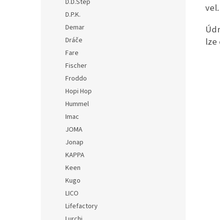
D.D.Step
vel
D.P.K.
Demar
Údr
Dráče
lze
Fare
Fischer
Froddo
Hopi Hop
Hummel
Imac
JOMA
Jonap
KAPPA
Keen
Kugo
LICO
Lifefactory
Lurchi