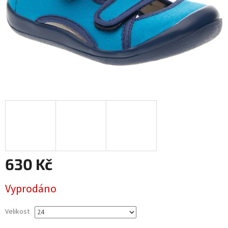
630 Kč
Měrná
Vyprodáno
cena:
Velikost