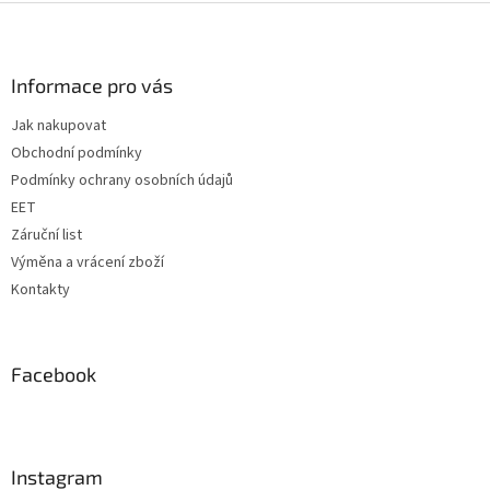
Z
á
p
a
Informace pro vás
t
Jak nakupovat
í
Obchodní podmínky
Podmínky ochrany osobních údajů
EET
Záruční list
Výměna a vrácení zboží
Kontakty
Facebook
Instagram