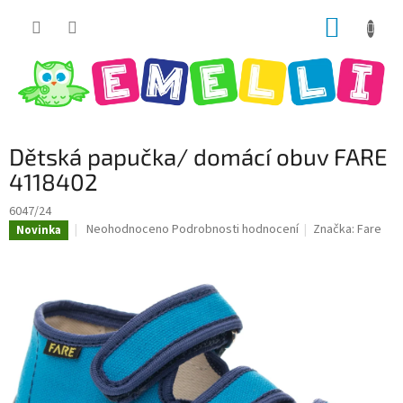
Přejít
NÁKUP
na
obsah
KOŠÍK
Dětská papučka/ domácí obuv FARE
4118402
6047/24
Průměrné
Neohodnoceno
Podrobnosti hodnocení
Značka:
Fare
Novinka
hodnocení
produktu
je
0,0
z
5
hvězdiček.