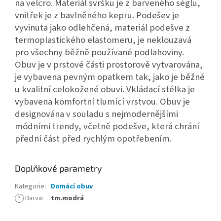
na velcro. Materiál svršku je z barveného séglu,
vnitřek je z bavlněného kepru. Podešev je
vyvinuta jako odlehčená, materiál podešve z
termoplastického elastomeru, je neklouzavá
pro všechny běžně používané podlahoviny.
Obuv je v prstové části prostorově vytvarována,
je vybavena pevným opatkem tak, jako je běžné
u kvalitní celokožené obuvi. Vkládací stélka je
vybavena komfortní tlumící vrstvou. Obuv je
designována v souladu s nejmodernějšími
módními trendy, včetně podešve, která chrání
přední část před rychlým opotřebením.
Doplňkové parametry
Kategorie
:
Domácí obuv
?
Barva
:
tm.modrá