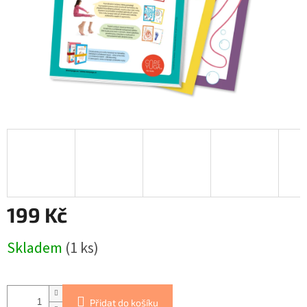
199 Kč
Měrná
Skladem
(1 ks)
cena:
Přidat do košíku