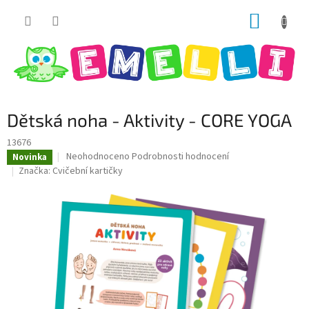
Přejít
NÁKUP
na
obsah
KOŠÍK
Dětská noha - Aktivity - CORE YOGA
13676
Průměrné
Neohodnoceno
Podrobnosti hodnocení
Novinka
hodnocení
Značka:
Cvičební kartičky
produktu
je
0,0
z
5
hvězdiček.