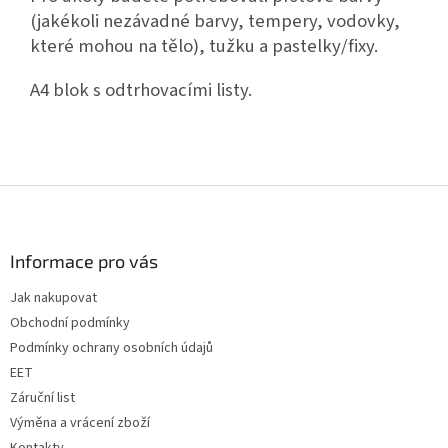
(jakékoli nezávadné barvy, tempery, vodovky,
které mohou na tělo), tužku a pastelky/fixy.
A4 blok s odtrhovacími listy.
Z
á
p
a
Informace pro vás
t
Jak nakupovat
í
Obchodní podmínky
Podmínky ochrany osobních údajů
EET
Záruční list
Výměna a vrácení zboží
Kontakty