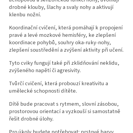
drobné klouby, šlachy a svaly nohy a aktivují
klenbu nožní.
Koordinační cvičení, která pomáhají k propojení
pravé a levé mozkové hemisféry, ke zlepšení
koordinace pohybů, souhry oka-ruky-nohy,
zlepšení soustředění a zvýšení aktivity při učení.
Tyto cviky fungují také při zklidňování neklidu,
zvýšeného napětí či agresivity.
Tvůrčí cvičení, která probouzí kreativitu a
umělecké schopnosti dítěte.
Dítě bude pracovat s rytmem, slovní zásobou,
prostorovou orientací a vyzkouší si samostatně
řešit drobné úlohy.
Pro úkoly budete potřebovat: prstové barvy