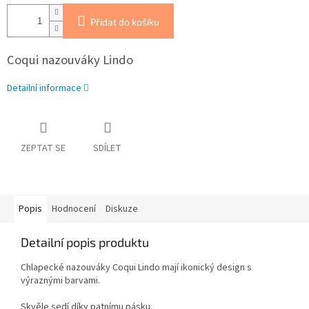
Přidat do košíku
Coqui nazouváky Lindo
Detailní informace
ZEPTAT SE
SDÍLET
Popis
Hodnocení
Diskuze
Detailní popis produktu
Chlapecké nazouváky Coqui Lindo mají ikonický design s
výraznými barvami.
Skvěle sedí díky patnímu pásku.