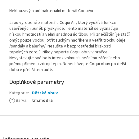
Neklouzavý a antibakteriální materiál CoquiAir.
Jsou vyrobené z materiálu Coqui Air, který využívá funkce
uzavřených buněk pryskyřice. Tento materiál se vyznačuje
nízkou hmotností a velmi snadnou údržbou. Při znečištění je stačí
omýt pouze vodou, otřít suchým hadříkem a vetřít trochu oleje
/sandály a baleríny/. Nesušte v bezprostřední blízkosti
tepelných zdrojů. Nikdy neperte Coqui obuv v pračce.
Nevystavujte své boty intenzivnímu slunečnímu záření nebo
jinému přímému zdroji tepla. Nenechávejte Coqui obuv po delší
dobu v přehřátem autě.
Doplňkové parametry
Kategorie
:
Dětská obuv
?
Barva
:
tm.modrá
Z
á
p
a
Informace pro vás