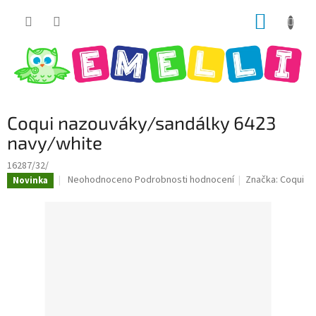
Přejít
NÁKUP
na
obsah
KOŠÍK
Coqui nazouváky/sandálky 6423
navy/white
16287/32/
Průměrné
Neohodnoceno
Podrobnosti hodnocení
Značka:
Coqui
Novinka
hodnocení
produktu
je
0,0
z
5
hvězdiček.