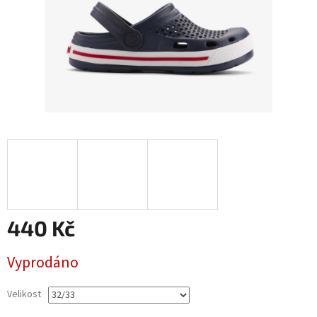
440 Kč
Měrná
Vyprodáno
cena:
Velikost