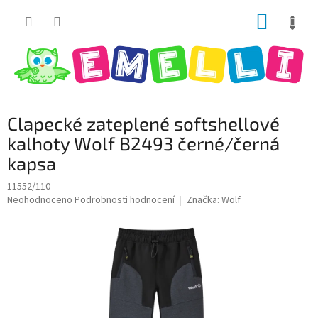
Přejít
NÁKUP
na
obsah
KOŠÍK
Clapecké zateplené softshellové
kalhoty Wolf B2493 černé/černá
kapsa
11552/110
Průměrné
Neohodnoceno
Podrobnosti hodnocení
Značka:
Wolf
hodnocení
produktu
je
0,0
z
5
hvězdiček.