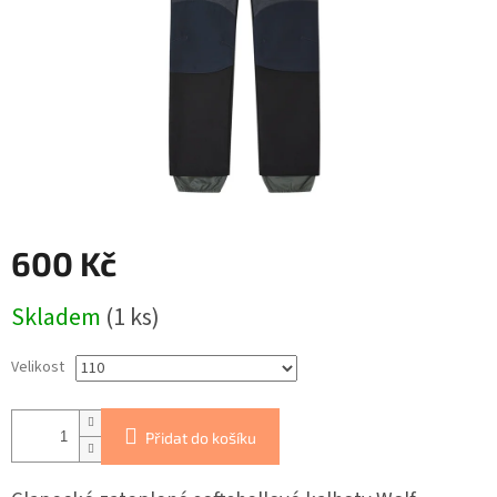
600 Kč
Měrná
Skladem
(1 ks)
cena:
Velikost
Přidat do košíku