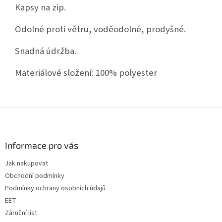
Kapsy na zip.
Odolné proti větru, voděodolné, prodyšné.
Snadná údržba.
Materiálové složení: 100% polyester
Z
á
p
a
Informace pro vás
t
Jak nakupovat
í
Obchodní podmínky
Podmínky ochrany osobních údajů
EET
Záruční list