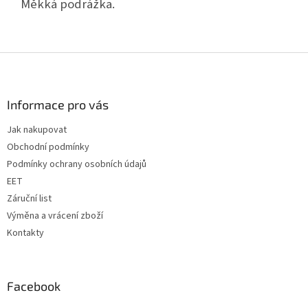
Měkká podrážka.
Z
á
p
a
Informace pro vás
t
Jak nakupovat
í
Obchodní podmínky
Podmínky ochrany osobních údajů
EET
Záruční list
Výměna a vrácení zboží
Kontakty
Facebook