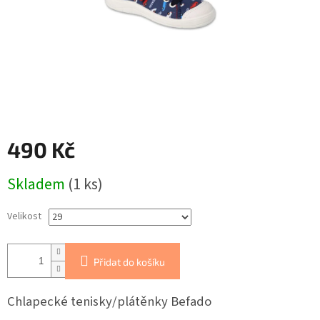
490 Kč
Měrná
Skladem
(1 ks)
cena:
Velikost
Přidat do košíku
Chlapecké tenisky/plátěnky Befado