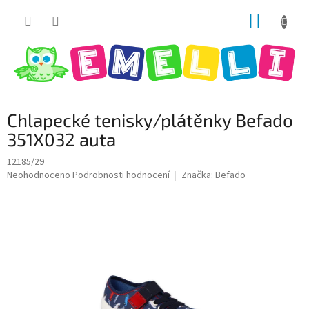
Přejít
NÁKUP
na
obsah
KOŠÍK
Chlapecké tenisky/plátěnky Befado
351X032 auta
12185/29
Průměrné
Neohodnoceno
Podrobnosti hodnocení
Značka:
Befado
hodnocení
produktu
je
0,0
z
5
hvězdiček.