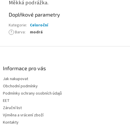
Měkká podrážka.
Doplňkové parametry
Kategorie
:
Celoroční
?
Barva
:
modrá
Z
á
p
a
Informace pro vás
t
Jak nakupovat
í
Obchodní podmínky
Podmínky ochrany osobních údajů
EET
Záruční list
Výměna a vrácení zboží
Kontakty