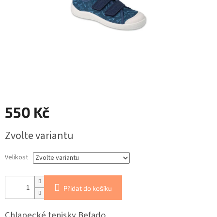
550 Kč
Měrná
Zvolte variantu
cena:
Velikost
Přidat do košíku
Chlapecké tenisky Befado