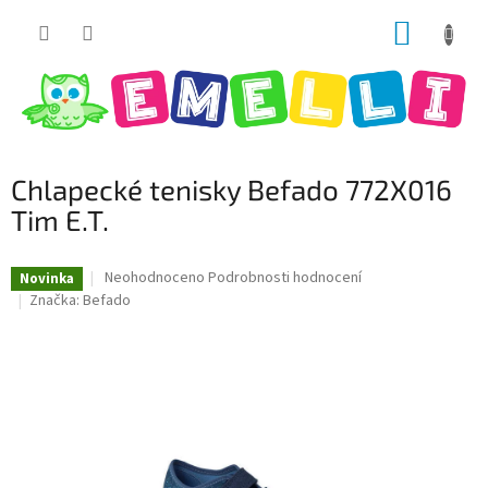
Přejít
NÁKUP
na
obsah
KOŠÍK
Chlapecké tenisky Befado 772X016
Tim E.T.
Průměrné
Neohodnoceno
Podrobnosti hodnocení
Novinka
hodnocení
Značka:
Befado
produktu
je
0,0
z
5
hvězdiček.