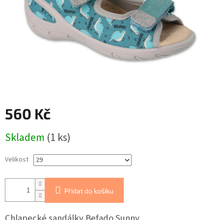
560 Kč
Měrná
Skladem
(1 ks)
cena:
Velikost
Přidat do košíku
Chlapecké sandálky Befado Sunny