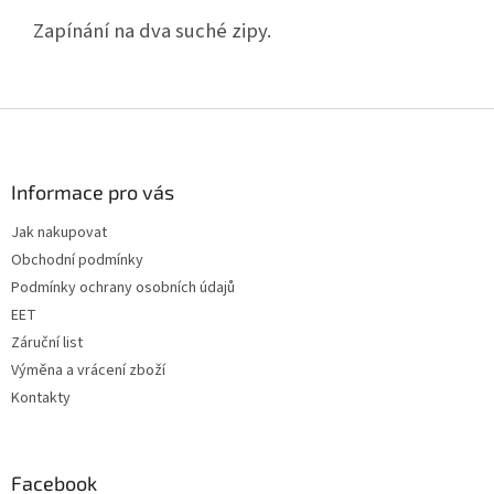
Zapínání na dva suché zipy.
Z
á
p
a
Informace pro vás
t
Jak nakupovat
í
Obchodní podmínky
Podmínky ochrany osobních údajů
EET
Záruční list
Výměna a vrácení zboží
Kontakty
Facebook