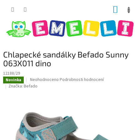
Přejít
NÁKUP
na
obsah
KOŠÍK
Chlapecké sandálky Befado Sunny
063X011 dino
12188/29
Průměrné
Neohodnoceno
Podrobnosti hodnocení
Novinka
hodnocení
Značka:
Befado
produktu
je
0,0
z
5
hvězdiček.