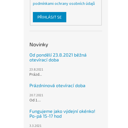
podmínkami ochrany osobních údajů
PŘIHLÁSIT SE
Novinky
Od pondělí 23.8.2021 běžná
otevírací doba
23.8.2021
Prázd...
Prázdninová otevírací doba
20.7.2021
Od 1....
Fungujeme jako výdejní okénko!
Po-pá 15-17 hod
3.3.2021