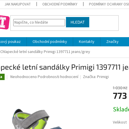
JAK NAKUPOVAT
OBCHODNÍ PODMÍNKY
PODMÍNKY OCHRANY OS
HLEDAT
kový poukaz
Obchodní podmínky
Kontakty
Značky
Chlapecké letní sandálky Primigi 1397711 jeans/grey
pecké letní sandálky Primigi 1397711 j
Průměrné
Neohodnoceno
Podrobnosti hodnocení
Značka:
Primigi
ka
hodnocení
produktu
1 030 Kč
je
773
0,0
z
Měrná
Skla
5
cena:
hvězdiček.
Velikost