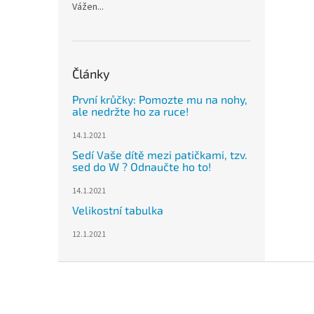
Vážen...
Články
První krůčky: Pomozte mu na nohy,
ale nedržte ho za ruce!
14.1.2021
Sedí Vaše dítě mezi patičkami, tzv.
sed do W ? Odnaučte ho to!
14.1.2021
Velikostní tabulka
12.1.2021
Z
á
p