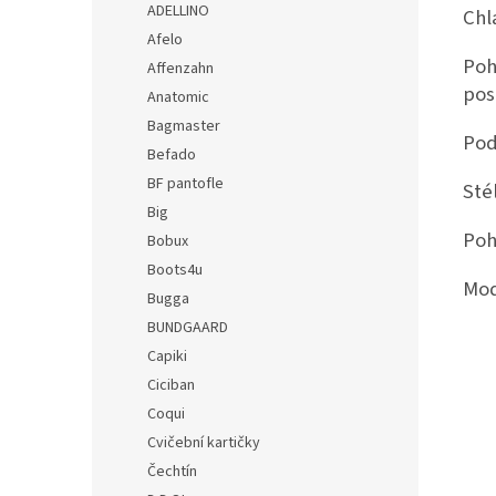
ADELLINO
Chl
Afelo
Poh
Affenzahn
pos
Anatomic
Bagmaster
Pod
Befado
BF pantofle
Sté
Big
Poh
Bobux
Boots4u
Mod
Bugga
BUNDGAARD
Capiki
Ciciban
Coqui
Cvičební kartičky
Čechtín