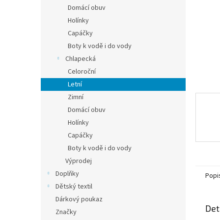
n
Domácí obuv
e
Holínky
l
Capáčky
Boty k vodě i do vody
Chlapecká
Celoroční
Letní
Zimní
Domácí obuv
Holínky
Capáčky
Boty k vodě i do vody
Výprodej
Doplňky
Popi
Dětský textil
Dárkový poukaz
Det
Značky