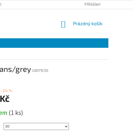
OBNÍCH ÚDAJŮ
EET
ZÁRUČNÍ LIST
Přihlášení
VÝMĚNA A VRÁCENÍ ZBOŽÍ
NÁKUPNÍ
Prázdný košík
KOŠÍK
eans/grey
16079/30
–24 %
 Kč
dem
(1 ks)