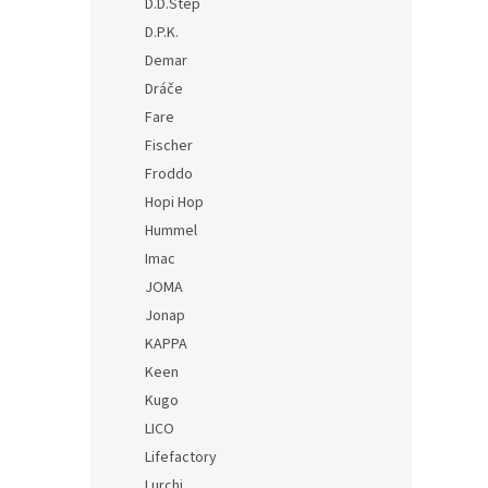
D.D.Step
D.P.K.
Demar
Dráče
Fare
Fischer
Froddo
Hopi Hop
Hummel
Imac
JOMA
Jonap
KAPPA
Keen
Kugo
LICO
Lifefactory
Lurchi