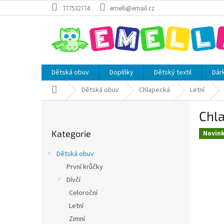
Přejít
777532774
emelli@email.cz
na
obsah
Dětská obuv
Doplňky
Dětský textil
Dár
Domů
Dětská obuv
Chlapecká
Letní
P
Chla
o
Přeskočit
s
Kategorie
kategorie
Novin
t
r
Dětská obuv
a
První krůčky
n
Dívčí
n
í
Celoroční
p
Letní
a
Zimní