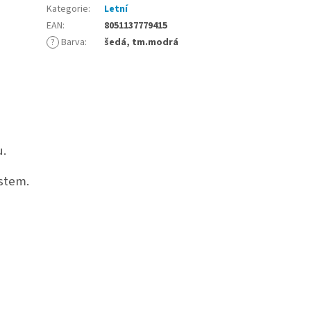
Kategorie
:
Letní
EAN
:
8051137779415
-
?
Barva
:
šedá, tm.modrá
u.
ystem.