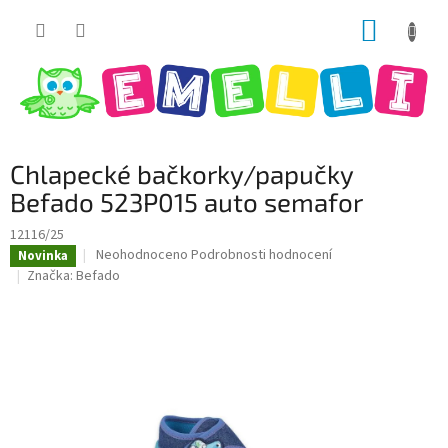
Přejít
NÁKUP
na
obsah
KOŠÍK
Chlapecké bačkorky/papučky
Befado 523P015 auto semafor
12116/25
Průměrné
Neohodnoceno
Podrobnosti hodnocení
Novinka
hodnocení
Značka:
Befado
produktu
je
0,0
z
5
hvězdiček.