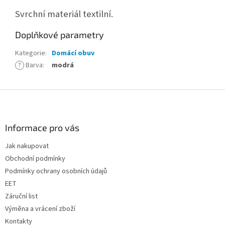
Svrchní materiál textilní.
Doplňkové parametry
Kategorie
:
Domácí obuv
?
Barva
:
modrá
Z
á
p
a
Informace pro vás
t
Jak nakupovat
í
Obchodní podmínky
Podmínky ochrany osobních údajů
EET
Záruční list
Výměna a vrácení zboží
Kontakty