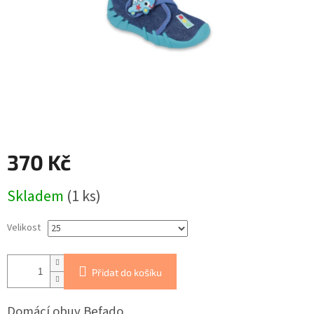
370 Kč
Měrná
Skladem
(1 ks)
cena:
Velikost
Přidat do košíku
Domácí obuv Befado