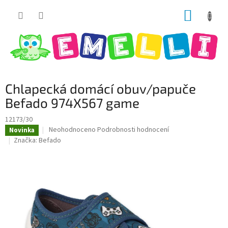
Přejít
NÁKUP
na
obsah
KOŠÍK
Chlapecká domácí obuv/papuče
Befado 974X567 game
12173/30
Průměrné
Neohodnoceno
Podrobnosti hodnocení
Novinka
hodnocení
Značka:
Befado
produktu
je
0,0
z
5
hvězdiček.