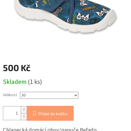
500 Kč
Měrná
Skladem
(1 ks)
cena:
Velikost
Přidat do košíku
Chlapecká domácí obuv/papuče Befado