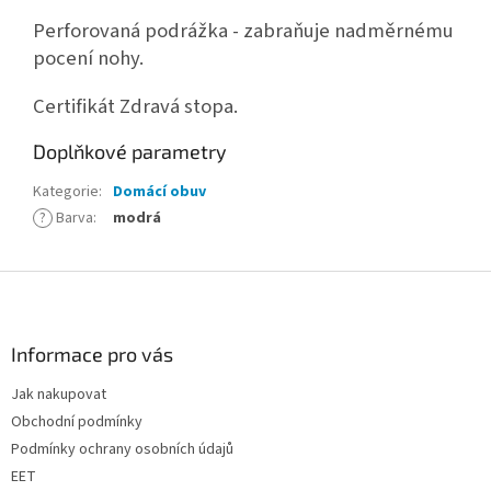
Perforovaná podrážka - zabraňuje nadměrnému
pocení nohy.
Certifikát Zdravá stopa.
Doplňkové parametry
Kategorie
:
Domácí obuv
?
Barva
:
modrá
Z
á
p
a
Informace pro vás
t
Jak nakupovat
í
Obchodní podmínky
Podmínky ochrany osobních údajů
EET