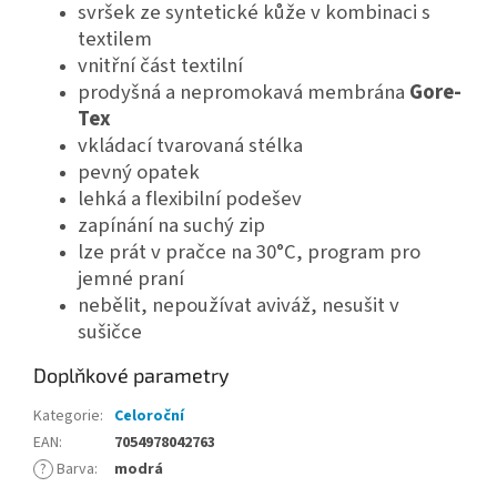
svršek ze syntetické kůže v kombinaci s
textilem
vnitřní část textilní
prodyšná a nepromokavá membrána
Gore-
Tex
vkládací tvarovaná stélka
pevný opatek
lehká a flexibilní podešev
zapínání na suchý zip
lze prát v pračce na 30°C, program pro
jemné praní
nebělit, nepoužívat aviváž, nesušit v
sušičce
Doplňkové parametry
Kategorie
:
Celoroční
EAN
:
7054978042763
?
Barva
:
modrá