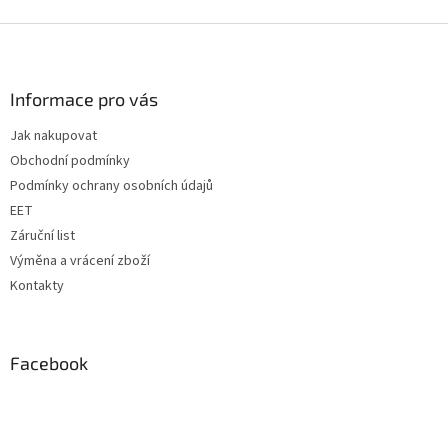
Z
á
p
a
Informace pro vás
t
Jak nakupovat
í
Obchodní podmínky
Podmínky ochrany osobních údajů
EET
Záruční list
Výměna a vrácení zboží
Kontakty
Facebook