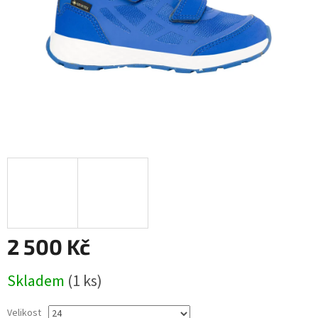
2 500 Kč
Měrná
Skladem
(1 ks)
cena:
Velikost