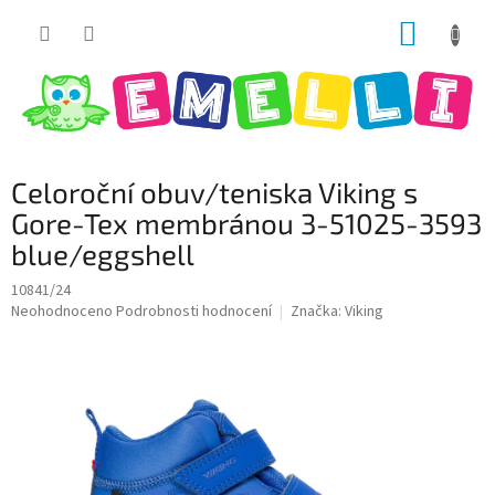
Přejít
NÁKUP
na
obsah
KOŠÍK
Celoroční obuv/teniska Viking s
Gore-Tex membránou 3-51025-3593
blue/eggshell
10841/24
Průměrné
Neohodnoceno
Podrobnosti hodnocení
Značka:
Viking
hodnocení
produktu
je
0,0
z
5
hvězdiček.