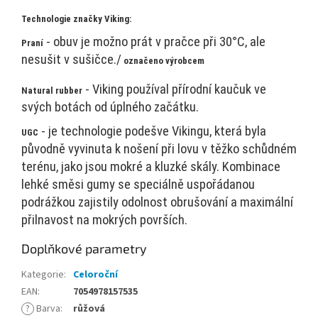
Technologie značky Viking:
- obuv je možno prát v pračce při 30°C, ale
Praní
nesušit v sušičce./
označeno výrobcem
- Viking používal přírodní kaučuk ve
Natural rubber
svých botách od úplného začátku.
- je technologie podešve Vikingu, která byla
UGC
původně vyvinuta k nošení při lovu v těžko schůdném
terénu, jako jsou mokré a kluzké skály. Kombinace
lehké směsi gumy se speciálně uspořádanou
podrážkou zajistily odolnost obrušování a maximální
přilnavost na mokrých površích.
Doplňkové parametry
Kategorie
:
Celoroční
EAN
:
7054978157535
?
Barva
:
růžová