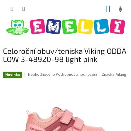
Přejít
NÁKUP
na
obsah
KOŠÍK
Celoroční obuv/teniska Viking ODDA
LOW 3-48920-98 light pink
Průměrné
Neohodnoceno
Podrobnosti hodnocení
Značka:
Viking
Novinka
hodnocení
produktu
je
0,0
z
5
hvězdiček.