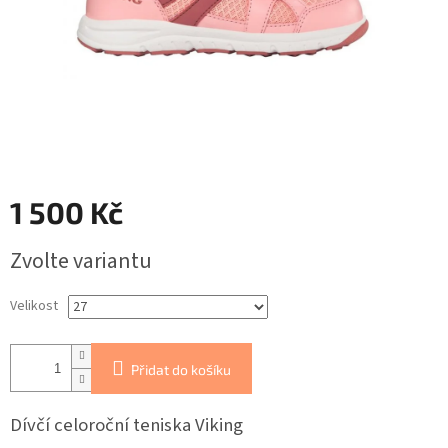
1 500 Kč
Měrná
Zvolte variantu
cena:
Velikost
Přidat do košíku
Dívčí celoroční teniska Viking