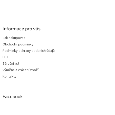
Z
á
p
a
Informace pro vás
t
Jak nakupovat
í
Obchodní podmínky
Podmínky ochrany osobních údajů
EET
Záruční list
Výměna a vrácení zboží
Kontakty
Facebook