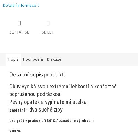
Detailní informace
ZEPTAT SE
SDÍLET
Popis
Hodnocení
Diskuze
Detailní popis produktu
Obuv vyniká svou extrémní lehkostí a konfortně
odpruženou podrážkou.
Pevný opatek a vyjímatelná stélka.
- dva suché zipy
Zapínání
Lze prát v pračce při 30°C./ označeno výrobcem
VIKING