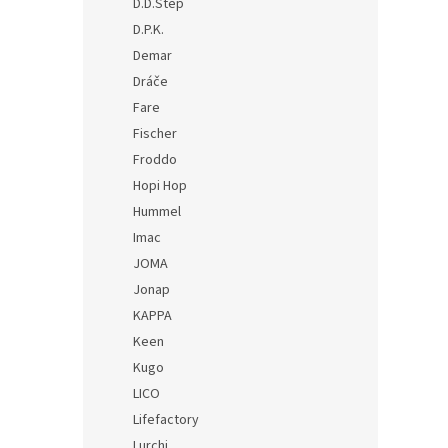
D.D.Step
D.P.K.
Demar
Dráče
Fare
Fischer
Froddo
Hopi Hop
Hummel
Imac
JOMA
Jonap
KAPPA
Keen
Kugo
LICO
Lifefactory
Lurchi