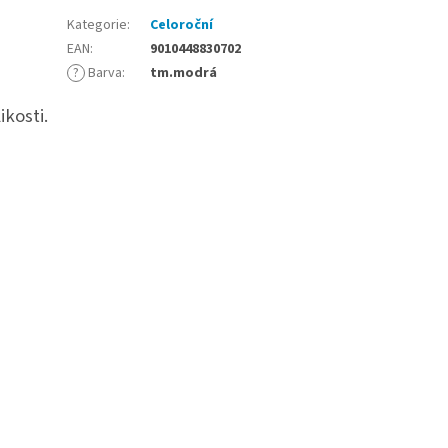
Kategorie
:
Celoroční
EAN
:
9010448830702
?
Barva
:
tm.modrá
ikosti.