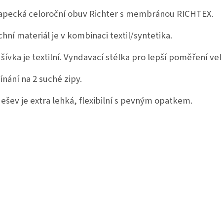
apecká celoroční obuv Richter s membránou RICHTEX.
chní materiál je v kombinaci textil/syntetika.
šívka je textilní. Vyndavací stélka pro lepší poměření vel
ínání na 2 suché zipy.
ešev je extra lehká, flexibilní s pevným opatkem.