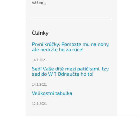
Vážen...
Články
První krůčky: Pomozte mu na nohy,
ale nedržte ho za ruce!
14.1.2021
Sedí Vaše dítě mezi patičkami, tzv.
sed do W ? Odnaučte ho to!
14.1.2021
Velikostní tabulka
12.1.2021
Z
á
p