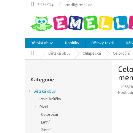
Přejít
777532774
emelli@email.cz
na
obsah
Dětská obuv
Doplňky
Dětský textil
Dár
Domů
Dětská obuv
Chlapecká
Celoroční
P
Cel
o
Přeskočit
s
mem
Kategorie
kategorie
t
11066/3
r
Dětská obuv
Průměr
Neohod
a
hodnoce
První krůčky
n
produkt
Dívčí
n
je
í
Celoroční
0,0
z
p
Letní
5
a
Zimní
hvězdič