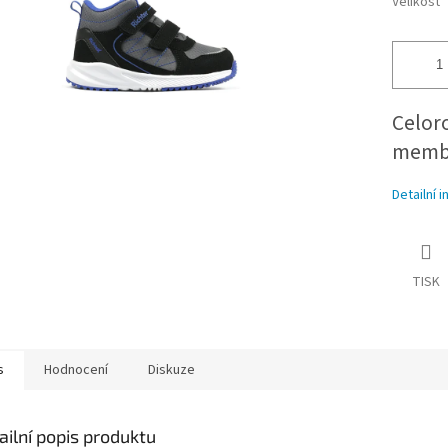
Velikost
Celoro
memb
Detailní 
TISK
s
Hodnocení
Diskuze
ailní popis produktu