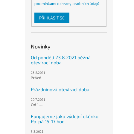
podmínkami ochrany osobních údajů
PŘIHLÁSIT SE
Novinky
Od pondělí 23.8.2021 běžná
otevírací doba
23.8.2021
Prázd...
Prázdninová otevírací doba
20.7.2021
Od 1....
Fungujeme jako výdejní okénko!
Po-pá 15-17 hod
3.3.2021