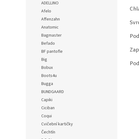
ADELLINO
Chl
Afelo
Affenzahn
Svr
Anatomic
Pod
Bagmaster
Befado
Zap
BF pantofle
Big
Pod
Bobux
Boots4u
Bugga
BUNDGAARD
Capiki
Ciciban
Coqui
Cvičební kartičky
Čechtín