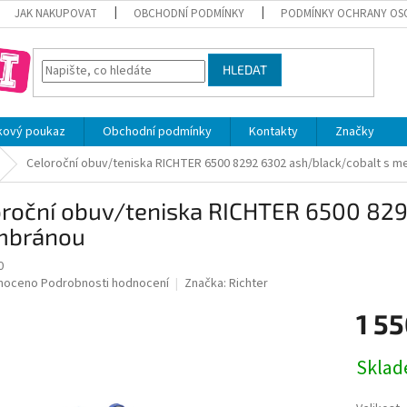
JAK NAKUPOVAT
OBCHODNÍ PODMÍNKY
PODMÍNKY OCHRANY OS
HLEDAT
kový poukaz
Obchodní podmínky
Kontakty
Značky
Celoroční obuv/teniska RICHTER 6500 8292 6302 ash/black/cobalt s 
oroční obuv/teniska RICHTER 6500 829
bránou
0
né
noceno
Podrobnosti hodnocení
Značka:
Richter
ní
1 55
u
Měrná
Skla
cena:
ek.