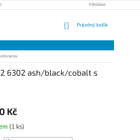
OBNÍCH ÚDAJŮ
EET
ZÁRUČNÍ LIST
Přihlášení
VÝMĚNA A VRÁCENÍ ZBOŽÍ
NÁKUPNÍ
Prázdný košík
KOŠÍK
membránou
2 6302 ash/black/cobalt s
0 Kč
dem
(1 ks)