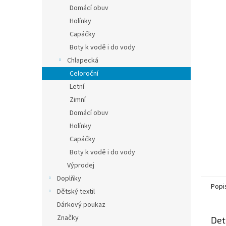
n
Domácí obuv
e
Holínky
l
Capáčky
Boty k vodě i do vody
Chlapecká
Celoroční
Letní
Zimní
Domácí obuv
Holínky
Capáčky
Boty k vodě i do vody
Výprodej
Doplňky
Popi
Dětský textil
Dárkový poukaz
Značky
Det