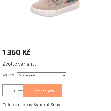
1 360 Kč
Měrná
Zvolte variantu
cena:
Velikost
Přidat do košíku
Celoroční obuv Superfit Supies