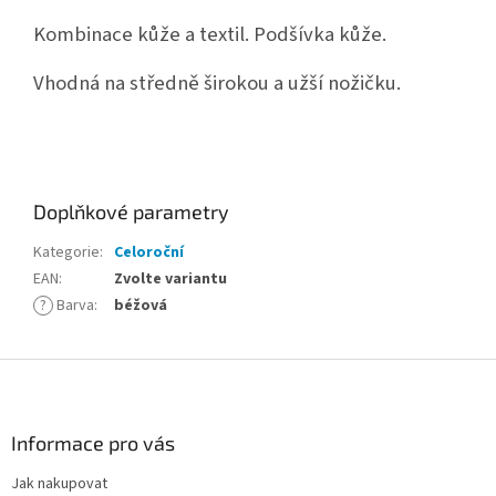
Kombinace kůže a textil. Podšívka kůže.
Vhodná na středně širokou a užší nožičku.
Doplňkové parametry
Kategorie
:
Celoroční
EAN
:
Zvolte variantu
?
Barva
:
béžová
Z
á
p
a
Informace pro vás
t
Jak nakupovat
í