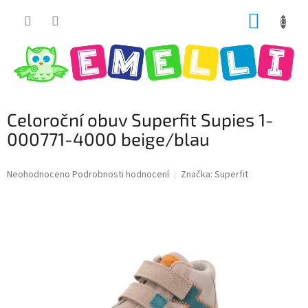
Přejít
NÁKUP
na
obsah
KOŠÍK
Celoroční obuv Superfit Supies 1-
000771-4000 beige/blau
Průměrné
Neohodnoceno
Podrobnosti hodnocení
Značka:
Superfit
hodnocení
produktu
je
0,0
z
5
hvězdiček.