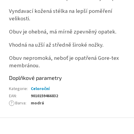
Vyndavací kožená stélka na lepší poměření
velikosti.
Obuv je ohebná, má mírně zpevněný opatek.
Vhodná na užší až středně široké nožky.
Obuv nepromoká, neboť je opatřená Gore-tex
membránou.
Doplňkové parametry
Kategorie
:
Celoroční
EAN
:
9010159466832
?
Barva
:
modrá
Z
á
p