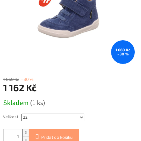
1 660 Kč
–30 %
1 660 Kč
–30 %
1 162 Kč
Měrná
Skladem
(1 ks)
cena:
Velikost
Přidat do košíku