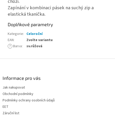
chůzi.
Zapínání v kombinaci pásek na suchý zip a
elastická tkanička.
Doplňkové parametry
Kategorie
:
Celoroční
EAN
:
Zvolte variantu
?
Barva
:
sv.růžová
Z
á
p
a
Informace pro vás
t
Jak nakupovat
í
Obchodní podmínky
Podmínky ochrany osobních údajů
EET
Záruční list