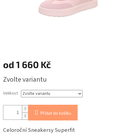
od
1 660 Kč
Měrná
Zvolte variantu
cena:
Velikost
Přidat do košíku
Celoroční Sneakersy Superfit