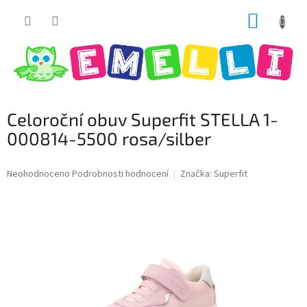
Přejít
NÁKUP
na
obsah
KOŠÍK
Celoroční obuv Superfit STELLA 1-
000814-5500 rosa/silber
Průměrné
Neohodnoceno
Podrobnosti hodnocení
Značka:
Superfit
hodnocení
produktu
je
0,0
z
5
hvězdiček.